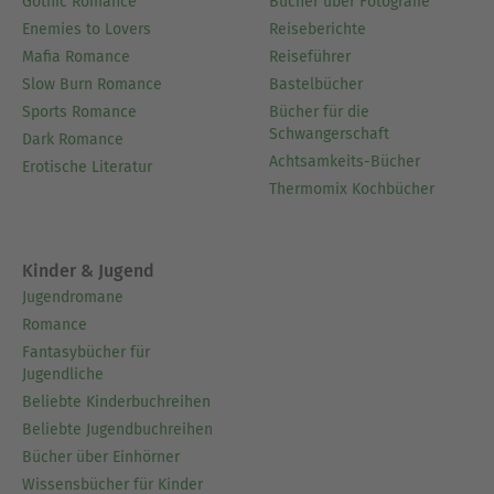
Gothic Romance
Bücher über Fotografie
Enemies to Lovers
Reiseberichte
Mafia Romance
Reiseführer
Slow Burn Romance
Bastelbücher
Sports Romance
Bücher für die
Schwangerschaft
Dark Romance
Achtsamkeits-Bücher
Erotische Literatur
Thermomix Kochbücher
Kinder & Jugend
Jugendromane
Romance
Fantasybücher für
Jugendliche
Beliebte Kinderbuchreihen
Beliebte Jugendbuchreihen
Bücher über Einhörner
Wissensbücher für Kinder