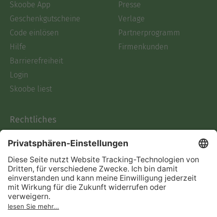
Skoobe App
Presse
Geschenkgutscheine
Verlage
Code einlösen
Partnerprogramm
Hilfe
Firmenkunden
Barrierefreiheit
Login
Skoobe liest
Rechtliches
Datenschutz
AGB
Informationen nach Data
Act
Verträge hier kündigen
Impressum