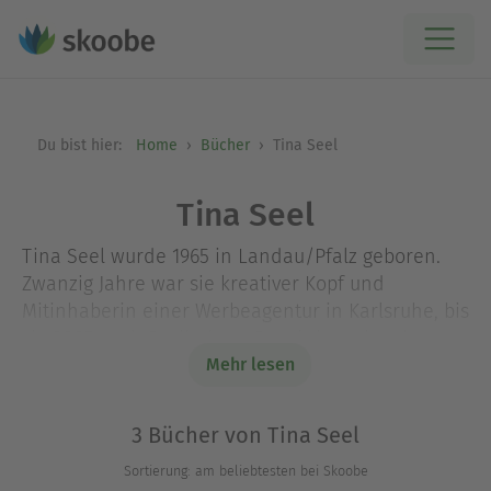
Du bist hier:
Home
Bücher
Tina Seel
Tina Seel
Tina Seel wurde 1965 in Landau/Pfalz geboren.
Zwanzig Jahre war sie kreativer Kopf und
Mitinhaberin einer Werbeagentur in Karlsruhe, bis
sie 2007 nach Berlin kam. Dort bringt sie mit
ihrem Laden »smilla – Dein kreatives Universum«
Mehr lesen
Menschen zum Nähen und hat das Schreiben von
Kriminalromanen als neue Leidenschaft entdeckt.
3 Bücher von Tina Seel
www.tinaseel.de
Sortierung: am beliebtesten bei Skoobe