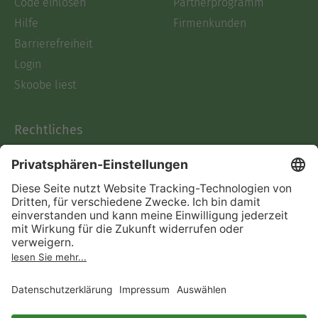
Code einlösen
Partnerprogramm
Hilfe
Firmenkunden
Barrierefreiheit
Login
Skoobe liest
Rechtliches
Datenschutz
AGB
Informationen nach Data
Act
Verträge hier kündigen
Impressum
Vertrag widerrufen