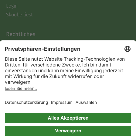
Login
Skoobe liest
Rechtliches
Datenschutz
AGB
Informationen nach Data
Act
Verträge hier kündigen
Impressum
Vertrag widerrufen
Immer ein gutes Buch