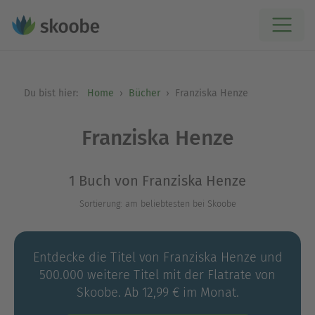
Du bist hier:
Home
Bücher
Franziska Henze
Franziska Henze
1 Buch von Franziska Henze
Sortierung: am beliebtesten bei Skoobe
Entdecke die Titel von Franziska Henze und
500.000 weitere Titel mit der Flatrate von
Skoobe. Ab 12,99 € im Monat.