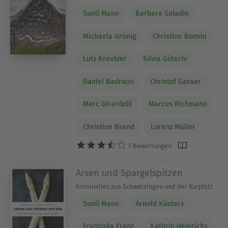
Sunil Mann
Barbara Saladin
Michaela Grünig
Christine Bonvin
Lutz Kreutzer
Silvia Götschi
Daniel Badraun
Christof Gasser
Marc Girardelli
Marcus Richmann
Christine Brand
Lorenz Müller
7 Bewertungen
Arsen und Spargelspitzen
Kriminelles aus Schwetzingen und der Kurpfalz
Sunil Mann
Arnold Küsters
Franziska Franz
Kathrin Heinrichs