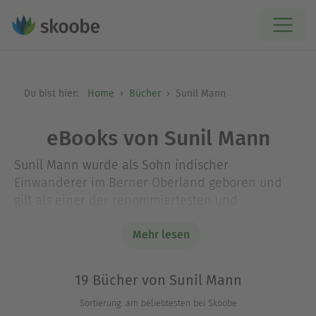
Du bist hier:
Home
Bücher
Sunil Mann
eBooks von Sunil Mann
Sunil Mann wurde als Sohn indischer
Einwanderer im Berner Oberland geboren und
gilt als einer der renommiertesten und
vielfältigsten Autoren der Schweiz. Zwanzig Jahre
lang hat er als Flugbegleiter gearbeitet, seit
Mehr lesen
einigen Jahren ist er freischaffender Autor. Er
schreibt Kriminalromane, Hörspiele, Kinder- und
19 Bücher von Sunil Mann
Jugendbücher. Sein Werk wurde vielfach
Sortierung: am beliebtesten bei Skoobe
ausgezeichnet.