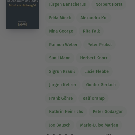
Jürgen Banscherus
Norbert Horst
Edda Minck
Alexandra Kui
Nina George
Rita Falk
Raimon Weber
Peter Probst
Sunil Mann
Herbert Knorr
Sigrun Krauß
Lucie Flebbe
Jürgen Kehrer
Gunter Gerlach
Frank Göhre
Ralf Kramp
Kathrin Heinrichs
Peter Godazgar
Joe Bausch
Marie-Luise Marjan