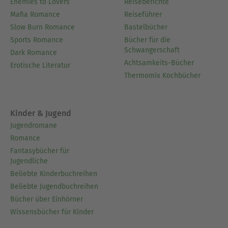
Enemies to Lovers
Reiseberichte
Mafia Romance
Reiseführer
Slow Burn Romance
Bastelbücher
Sports Romance
Bücher für die
Schwangerschaft
Dark Romance
Achtsamkeits-Bücher
Erotische Literatur
Thermomix Kochbücher
Kinder & Jugend
Jugendromane
Romance
Fantasybücher für
Jugendliche
Beliebte Kinderbuchreihen
Beliebte Jugendbuchreihen
Bücher über Einhörner
Wissensbücher für Kinder