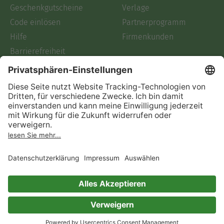
Geschenkgutscheine
Verlage
Code einlösen
Partnerprogramm
Hilfe
Firmenkunden
Barrierefreiheit
Login
Skoobe liest
Rechtliches
Datenschutz
AGB
Informationen nach Data
Act
Verträge hier kündigen
Impressum
Vertrag widerrufen