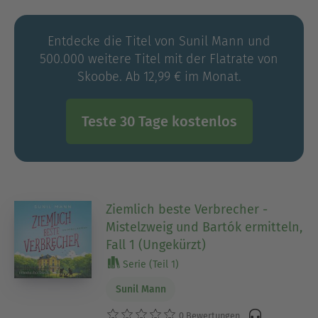
www.sunilmann.ch
Entdecke die Titel von Sunil Mann und
500.000 weitere Titel mit der Flatrate von
Skoobe. Ab 12,99 € im Monat.
Teste 30 Tage kostenlos
Ziemlich beste Verbrecher -
Mistelzweig und Bartók ermitteln,
Fall 1 (Ungekürzt)
Serie (Teil 1)
Sunil Mann
0 Bewertungen