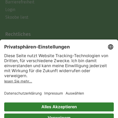
Barrierefreiheit
Login
Skoobe liest
Rechtliches
Datenschutz
AGB
Informationen nach Data
Act
Verträge hier kündigen
Impressum
Vertrag widerrufen
Immer ein gutes Buch