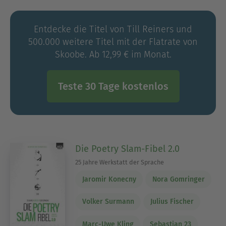
Kabarettpreis (Förderpreis).
Entdecke die Titel von Till Reiners und
500.000 weitere Titel mit der Flatrate von
Skoobe. Ab 12,99 € im Monat.
Teste 30 Tage kostenlos
Die Poetry Slam-Fibel 2.0
25 Jahre Werkstatt der Sprache
Jaromir Konecny
Nora Gomringer
Volker Surmann
Julius Fischer
Marc-Uwe Kling
Sebastian 23