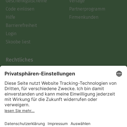
Geschenkgutscheine
Verlage
Code einlösen
Partnerprogramm
Hilfe
Firmenkunden
Barrierefreiheit
Login
Skoobe liest
Rechtliches
Datenschutz
AGB
Informationen nach Data
Act
Verträge hier kündigen
Impressum
Vertrag widerrufen