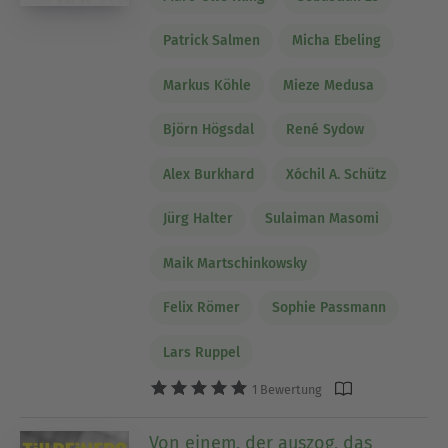
Patrick Salmen
Micha Ebeling
Markus Köhle
Mieze Medusa
Björn Högsdal
René Sydow
Alex Burkhard
Xóchil A. Schütz
Jürg Halter
Sulaiman Masomi
Maik Martschinkowsky
Felix Römer
Sophie Passmann
Lars Ruppel
1 Bewertung
Von einem, der auszog, das