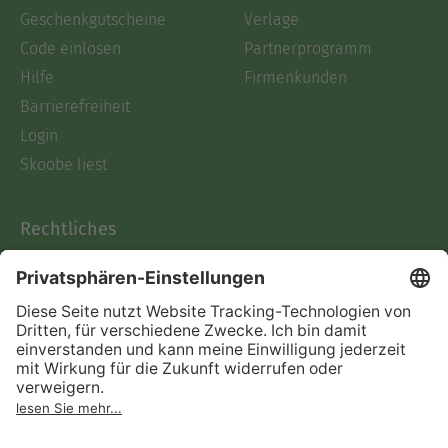
Geschenkgutscheine
Verlage
Code einlösen
Partnerprogramm
Hilfe
Firmenkunden
Barrierefreiheit
Login
Skoobe liest
Rechtliches
Datenschutz
AGB
Informationen nach Data
Act
Verträge hier kündigen
Impressum
Vertrag widerrufen