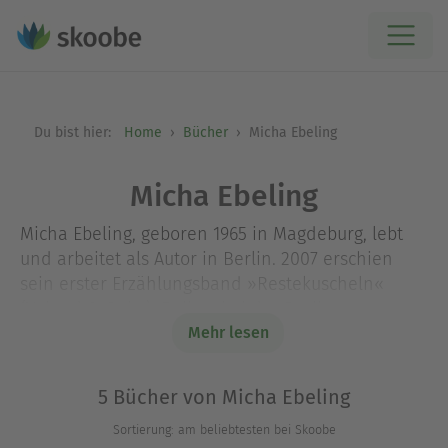
Du bist hier:
Home
Bücher
Micha Ebeling
Micha Ebeling
Micha Ebeling, geboren 1965 in Magdeburg, lebt
und arbeitet als Autor in Berlin. 2007 erschien
sein erster Erzählungsband »Restekuscheln«
(Voland & Quist). Er liest bei der Berliner
Lesebühne »LSD - Liebe statt Drogen« und
Mehr lesen
gewann zusammen mit Volker Strübing bei den
deutschsprachigen Poetry-Slam-Meisterschaften
5 Bücher von Micha Ebeling
zweimal den Teamwettbewerb.
Sortierung: am beliebtesten bei Skoobe