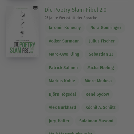
Die Poetry Slam-Fibel 2.0
25 Jahre Werkstatt der Sprache
Jaromir Konecny
Nora Gomringer
Volker Surmann
Julius Fischer
Marc-Uwe Kling
Sebastian 23
Patrick Salmen
Micha Ebeling
Markus Köhle
Mieze Medusa
Björn Högsdal
René Sydow
Alex Burkhard
Xóchil A. Schütz
Jürg Halter
Sulaiman Masomi