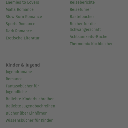
Enemies to Lovers
Reiseberichte
Mafia Romance
Reiseführer
Slow Burn Romance
Bastelbücher
Sports Romance
Bücher für die
Schwangerschaft
Dark Romance
Achtsamkeits-Bücher
Erotische Literatur
Thermomix Kochbücher
Kinder & Jugend
Jugendromane
Romance
Fantasybücher für
Jugendliche
Beliebte Kinderbuchreihen
Beliebte Jugendbuchreihen
Bücher über Einhörner
Wissensbücher für Kinder