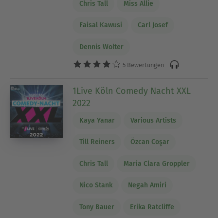
Chris Tall
Miss Allie
Faisal Kawusi
Carl Josef
Dennis Wolter
5 Bewertungen
1Live Köln Comedy Nacht XXL
2022
Kaya Yanar
Various Artists
Till Reiners
Özcan Coşar
Chris Tall
Maria Clara Groppler
Nico Stank
Negah Amiri
Tony Bauer
Erika Ratcliffe