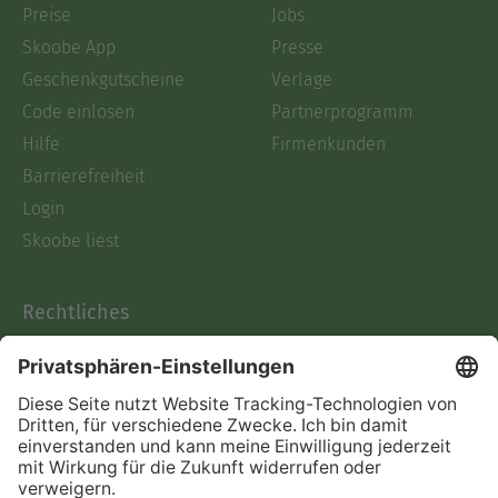
Preise
Jobs
Skoobe App
Presse
Geschenkgutscheine
Verlage
Code einlösen
Partnerprogramm
Hilfe
Firmenkunden
Barrierefreiheit
Login
Skoobe liest
Rechtliches
Datenschutz
AGB
Informationen nach Data
Act
Verträge hier kündigen