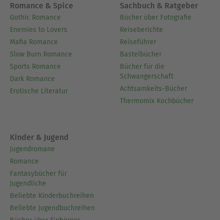
Romance & Spice
Sachbuch & Ratgeber
Gothic Romance
Bücher über Fotografie
Enemies to Lovers
Reiseberichte
Mafia Romance
Reiseführer
Slow Burn Romance
Bastelbücher
Sports Romance
Bücher für die
Schwangerschaft
Dark Romance
Achtsamkeits-Bücher
Erotische Literatur
Thermomix Kochbücher
Kinder & Jugend
Jugendromane
Romance
Fantasybücher für
Jugendliche
Beliebte Kinderbuchreihen
Beliebte Jugendbuchreihen