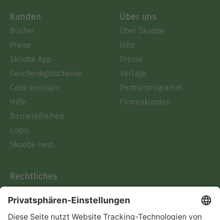
Kunden
Über uns
Bücher
Über Skoobe
Preise
Jobs
Skoobe App
Presse
Geschenkgutscheine
Verlage
Code einlösen
Partnerprogramm
Hilfe
Firmenkunden
Barrierefreiheit
Login
Skoobe liest
Rechtliches
Datenschutz
AGB
Informationen nach Data