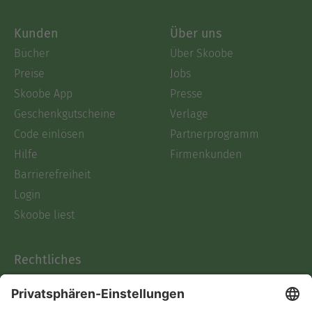
Kunden
Über uns
Bücher
Über Skoobe
Preise
Jobs
Skoobe App
Presse
Geschenkgutscheine
Verlage
Code einlösen
Partnerprogramm
Hilfe
Firmenkunden
Barrierefreiheit
Login
Skoobe liest
Rechtliches
Datenschutz
AGB