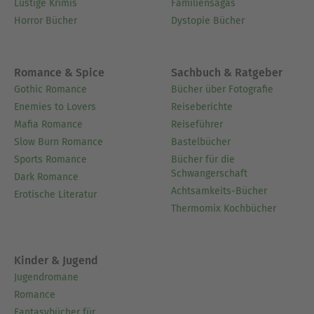
Lustige Krimis
Familiensagas
Horror Bücher
Dystopie Bücher
Romance & Spice
Sachbuch & Ratgeber
Gothic Romance
Bücher über Fotografie
Enemies to Lovers
Reiseberichte
Mafia Romance
Reiseführer
Slow Burn Romance
Bastelbücher
Sports Romance
Bücher für die
Schwangerschaft
Dark Romance
Achtsamkeits-Bücher
Erotische Literatur
Thermomix Kochbücher
Kinder & Jugend
Jugendromane
Romance
Fantasybücher für