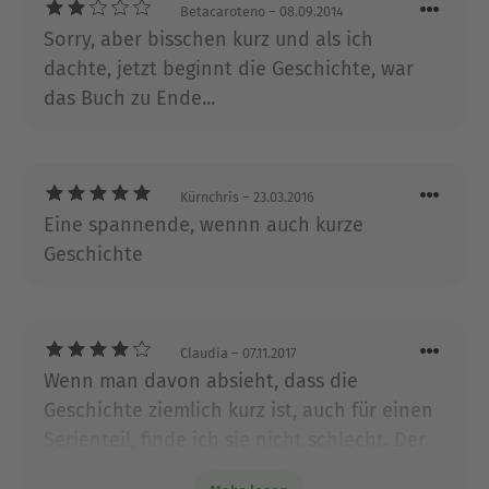
Lesevergnügen!Jetzt als eBooks: "DIE SCHWERTER:
Betacaroteno
– 08.09.2014
Höllengold" von Thomas Lisowsky. dotbooks – der
Sorry, aber bisschen kurz und als ich
eBook-Verlag.
dachte, jetzt beginnt die Geschichte, war
das Buch zu Ende...
Über Thomas Lisowsky
Thomas Lisowsky wurde 1987 in Berlin geboren. Er
studierte Germanistik, Geschichte und
Kürnchris
– 23.03.2016
Philosophie, bevor er als Autor bei einer Berliner
Eine spannende, wennn auch kurze
Entwicklerfirma für Computerspiele arbeitete.
Geschichte
2009 wurde er mit dem ZEIT-Campus-
Literaturpreis ausgezeichnet.
Lernen Sie Thomas Lisowsky im Internet kennen –
Claudia
– 07.11.2017
auf seiner Homepage
Wenn man davon absieht, dass die
(http://thomaslisowsky.wordpress.com/), bei
Geschichte ziemlich kurz ist, auch für einen
Facebook
Serienteil, finde ich sie nicht schlecht. Der
(https://www.facebook.com/thomas.lisowsky.8)
Anfang ist etwas holprig, aber dann kommt
und in seinem Youtube-Kanal