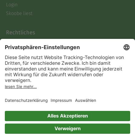
Login
Skoobe liest
Rechtliches
Datenschutz
AGB
Informationen nach Data
Act
Verträge hier kündigen
Impressum
Vertrag widerrufen
Immer ein gutes Buch