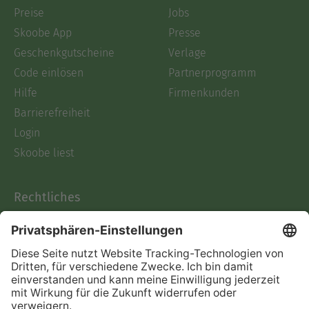
Preise
Jobs
Skoobe App
Presse
Geschenkgutscheine
Verlage
Code einlösen
Partnerprogramm
Hilfe
Firmenkunden
Barrierefreiheit
Login
Skoobe liest
Rechtliches
Datenschutz
AGB
Informationen nach Data
Act
Verträge hier kündigen