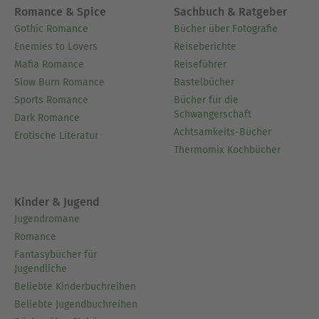
Romance & Spice
Sachbuch & Ratgeber
Gothic Romance
Bücher über Fotografie
Enemies to Lovers
Reiseberichte
Mafia Romance
Reiseführer
Slow Burn Romance
Bastelbücher
Sports Romance
Bücher für die
Schwangerschaft
Dark Romance
Achtsamkeits-Bücher
Erotische Literatur
Thermomix Kochbücher
Kinder & Jugend
Jugendromane
Romance
Fantasybücher für
Jugendliche
Beliebte Kinderbuchreihen
Beliebte Jugendbuchreihen