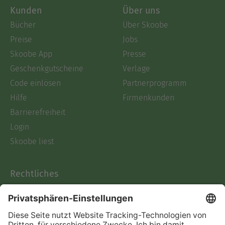
Kunden
Über uns
Bücher
Über Skoobe
Preise
Jobs
Skoobe App
Presse
Geschenkgutscheine
Verlage
Code einlösen
Partnerprogramm
Hilfe
Firmenkunden
Barrierefreiheit
Login
Skoobe liest
Rechtliches
Datenschutz
AGB
Informationen nach Data