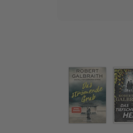
auch nur noch Kopfschütteln 
nicht mehr, da sie m.E. kei