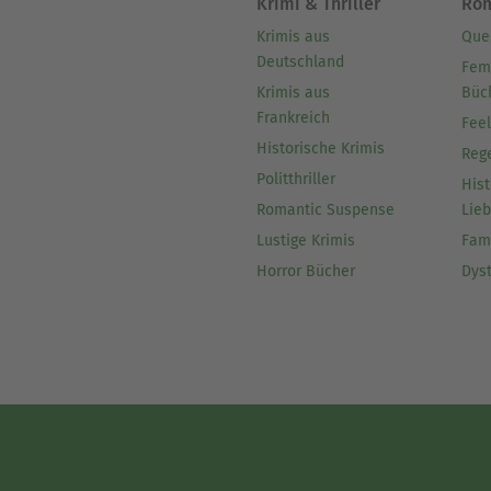
Krimi & Thriller
Ro
Krimis aus
Que
Deutschland
Fem
Krimis aus
Büc
Frankreich
Fee
Historische Krimis
Reg
Politthriller
Hist
Romantic Suspense
Lie
Lustige Krimis
Fam
Horror Bücher
Dys