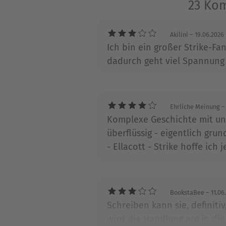
23 Kom
Akilini
– 19.06.2026
Ich bin ein großer Strike-Fa
dadurch geht viel Spannung 
Ehrliche Meinung
– 
Komplexe Geschichte mit unv
überflüssig - eigentlich gru
- Ellacott - Strike hoffe ich 
BookstaBee
– 11.06
Schreiben kann sie, definit
wird die Handlung arg in di