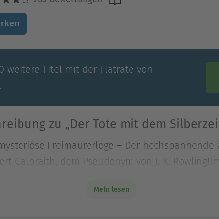
rken
 weitere Titel mit der Flatrate von
.
reibung zu „Der Tote mit dem Silberze
 mysteriöse Freimaurerloge – Der hochspannende
ert Galbraith, dem Pseudonym von J. K. Rowling!I
 mysteriöse Freimaurerloge – Der hochspannende
Mehr lesen
ert Galbraith, dem Pseudonym von J. K. Rowling!I
rstümmelte Leiche gefunden. Die Polizei geht davo