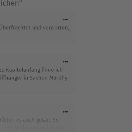
eichen“
. Überfrachtet und verworren,
u Kapitelanfang finde ich
Cliffhanger in Sachen Murphy
hätten es auch getan. So
 und Strike erntet bei mir