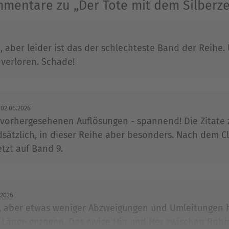
mentare zu „Der Tote mit dem Silberz
Ausblenden
n, aber leider ist das der schlechteste Band der Reihe
verloren. Schade!
02.06.2026
orhergesehenen Auflösungen - spannend! Die Zitate z
ndsätzlich, in dieser Reihe aber besonders. Nach dem 
jetzt auf Band 9.
.2026
iv, aber etwas weniger Abzweigungen und Umleitungen 
e Länge gezogen. Das ewige Hin und Her zwischen Robin