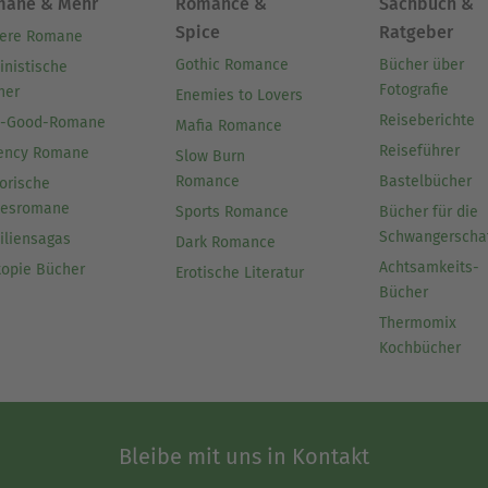
mane & Mehr
Romance &
Sachbuch &
Spice
Ratgeber
ere Romane
Gothic Romance
Bücher über
inistische
Fotografie
her
Enemies to Lovers
Reiseberichte
l-Good-Romane
Mafia Romance
Reiseführer
ency Romane
Slow Burn
Romance
Bastelbücher
orische
besromane
Sports Romance
Bücher für die
Schwangerscha
iliensagas
Dark Romance
Achtsamkeits-
topie Bücher
Erotische Literatur
Bücher
Thermomix
Kochbücher
Bleibe mit uns in Kontakt