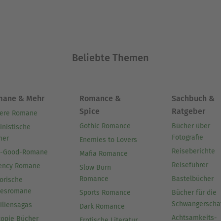
Beliebte Themen
mane & Mehr
Romance &
Sachbuch &
Spice
Ratgeber
ere Romane
Gothic Romance
Bücher über
inistische
Fotografie
her
Enemies to Lovers
Reiseberichte
l-Good-Romane
Mafia Romance
Reiseführer
ency Romane
Slow Burn
Romance
Bastelbücher
orische
besromane
Sports Romance
Bücher für die
Schwangerscha
iliensagas
Dark Romance
Achtsamkeits-
topie Bücher
Erotische Literatur