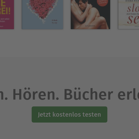
persönliches Lebenskonzept in die Tat um. Anwen
he zu bleiben und häufige Fehler zu vermeiden. W
v werden und wieder die Kontrolle über Ihr Leben
e sich wünschen ! Zögern Sie nicht und holen Si
 in ein erfülltes und erfolgreiches Leben im Eink
Ausblenden
. Hören. Bücher er
Jetzt kostenlos testen