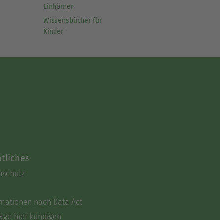
Einhörner
Wissensbücher für
Kinder
tliches
nschutz
rmationen nach Data Act
äge hier kündigen