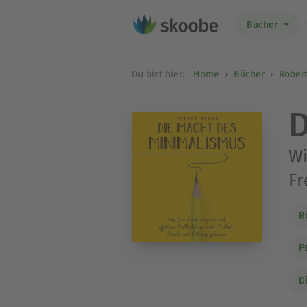
Bücher
Du bist hier:
Home
Bücher
Rober
D
Wi
Fr
R
P
D