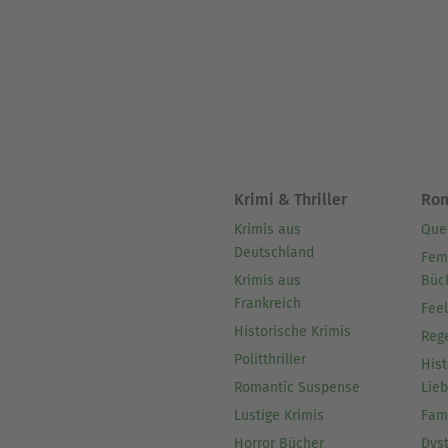
Krimi & Thriller
Ro
Krimis aus
Que
Deutschland
Fem
Krimis aus
Büc
Frankreich
Fee
Historische Krimis
Reg
Politthriller
Hist
Romantic Suspense
Lie
Lustige Krimis
Fam
Horror Bücher
Dys