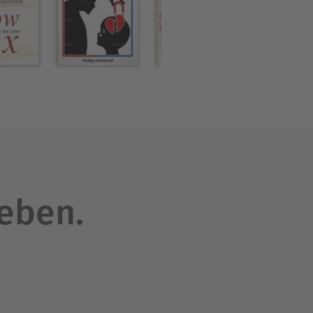
dungserprobte Tipps helfen
orauf warten Sie noch? Sie
 zurückgewinnen – nach
e sich dieses Hörbuch zum
lang mit Ihren Wünschen und
leben.