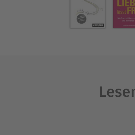
Minimalismus als Ihr ganz 
Ihnen, mit Spaß bei der Sac
können sofort starten, akti
genau den Maßstäben, die Si
Aktionspreis als Investition
Vorstellungen.
Lesen