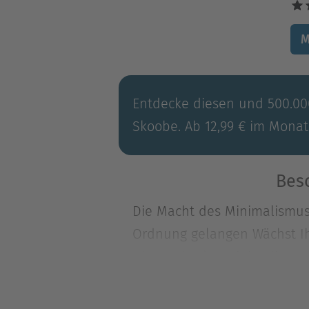
M
Entdecke diesen und 500.000
Skoobe. Ab 12,99 € im Monat
Bes
Die Macht des Minimalismus
Ordnung gelangen Wächst Ih
Die Macht des Minimalismus
Ordnung gelangen Wächst Ih
und Klarheit? Die Überstimu