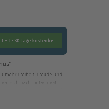
Teste 30 Tage kostenlos
mus“
u mehr Freiheit, Freude und
nen sich nach Einfachheit
u mehr Freiheit, Freude und
nen sich nach Einfachheit
derschrank und das immer