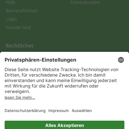
Hilfe
Firmenkunden
Barrierefreiheit
Login
Skoobe liest
Rechtliches
Datenschutz
AGB
Informationen nach Data
Act
Verträge hier kündigen
Impressum
Vertrag widerrufen