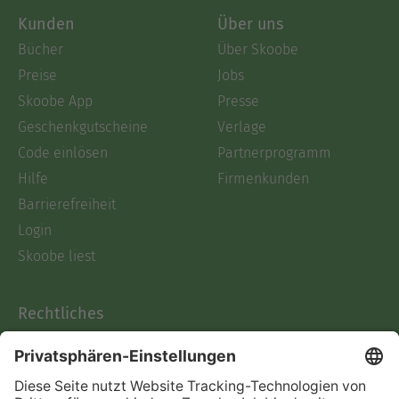
Kunden
Über uns
Bücher
Über Skoobe
Preise
Jobs
Skoobe App
Presse
Geschenkgutscheine
Verlage
Code einlösen
Partnerprogramm
Hilfe
Firmenkunden
Barrierefreiheit
Login
Skoobe liest
Rechtliches
Datenschutz
AGB
Informationen nach Data