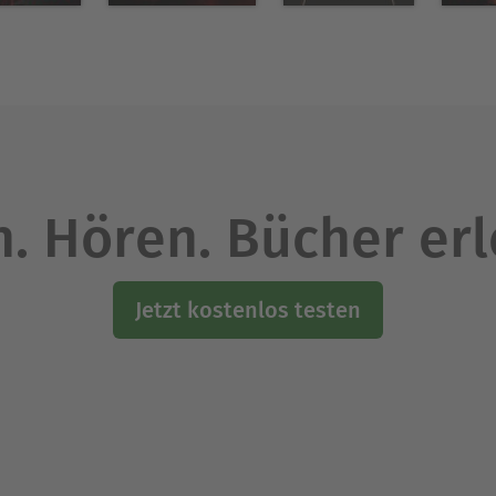
urch deine Mutter Nacht. Und nichts hält dich au
 du sterbend zurück.
müde! Oder ist alles nur ein Traum, Rollenspiel, Si
ang. Liege ich irgendwo in einem Labor oder einf
 was »Amok« befiehlt?
. Hören. Bücher er
liege singend aus eigener Kraft, mit meinen Flügeln
Jetzt kostenlos testen
t es dein lautes Summen? Denn niemand von den 
hnappenden Kiefer des Schäferhundes dort auf de
lt dich brummende, summende Hummel auf, die
leine Wohnung verlässt und nun aufsteigst ins Bla