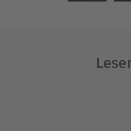
Du aber rennst noch immer d
begegnen dir. Und alle lässt
Wie seltsam, du wirst nicht 
einen winzigen Augenblick l
»Stecker« im Kopf, und tue,
Lesen
Hummelflug
Ich fliege!, denkst du. Ich f
Und du hast Glück. Oder is
Stadt und auch nicht die sc
aus leuchtendem Himmel hä
offenstehende Fenster die k