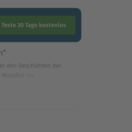
Teste 30 Tage kostenlos
n“
 in den Geschichten der
) noc
en Mondin
 in den Geschichten der
) noch halbwegs
en Mondin
chen und Anderswelten. Ja,
hr zurück?