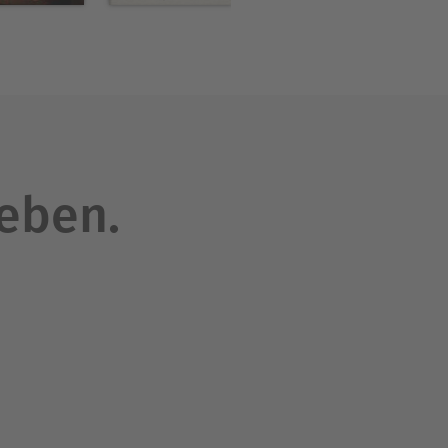
f in deinem Lauf. So viele
mulation?, fragst du dich
ach nur zuhause, mit dem
leben.
 fliege ich empor.
Menschen dieser kleinen
r Terrasse noch ein Vogel
 du durch das
u, ins Licht des