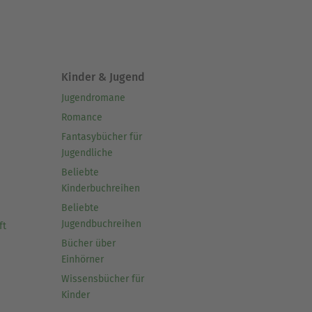
au und eins, zurückgekehrt.
Kinder & Jugend
 Sprechen und Denken der
Jugendromane
Romance
Fantasybücher für
l.
Jugendliche
Beliebte
Kinderbuchreihen
Beliebte
Schule und lebt in
Jugendbuchreihen
ft
promovierte. Er ist
Bücher über
 veröffentlicht er seine
Einhörner
die Pfadwelten-Romane,
Wissensbücher für
Kinder
ym Olaf Olsen. Seit seiner