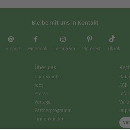
e. Spinnenfotos finden sich in seinen Sachbüchern
lerisch verfremdete Fotos, meistens mit eigenen 
Bleibe mit uns in Kontakt
Ausblenden
Support
Facebook
Instagram
Pinterest
TikTok
Über uns
Rech
Über Skoobe
Date
Jobs
AGB
Presse
Info
Verlage
Vertr
Partnerprogramm
Impr
Firmenkunden
Ver