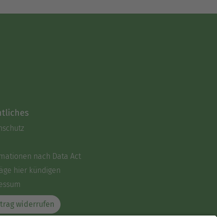
 über Spinnen. Seine
Texten.
tliches
nschutz
rmationen nach Data Act
äge hier kündigen
essum
trag widerrufen