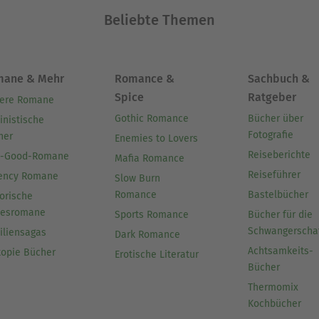
Beliebte Themen
ist Lust, das ist Himmel und Erde. Jetzt bin ich Fr
mane & Mehr
Romance &
Sachbuch &
er, dieser Klang, dieser Duft, die ... Da hört das
Spice
Ratgeber
ere Romane
rper auf.
Gothic Romance
Bücher über
inistische
Fotografie
her
Enemies to Lovers
nert sich nicht, denn Hummel ist Hummel ist Humme
Reiseberichte
l-Good-Romane
Mafia Romance
Reiseführer
ency Romane
Slow Burn
Romance
Bastelbücher
orische
besromane
 27.12.55 in Berlin geboren, ging im Saarland zur 
Sports Romance
Bücher für die
Schwangerscha
iliensagas
Dark Romance
ie studierte und über Brautgeschenke bei Spinnen 
Achtsamkeits-
topie Bücher
Erotische Literatur
ündete 1989 den Rainar Nitzsche Verlag. Seit 2015
Bücher
bookrix und neobooks. Bisher erschienen von ihm 
Thermomix
Kochbücher
rzprosa, Lyrikbände sowie Titel unter dem Pseudon