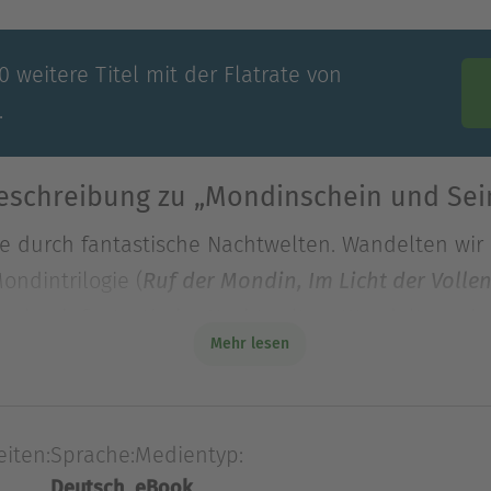
 weitere Titel mit der Flatrate von
.
eschreibung zu „Mondinschein und Sei
e durch fantastische Nachtwelten. Wandelten wir
ndintrilogie (
Ruf der Mondin, Im Licht der Voll
e durch fantastische Nachtwelten. Wandelten wir
Mehr lesen
ndintrilogie (
Ruf der Mondin, Im Licht der Voll
wir nun gänzlich ab in die Traumgefilde von Mär
ach irgendwo und irgendwann. Und kehren nie me
eiten:
Sprache:
Medientyp:
Deutsch
eBook