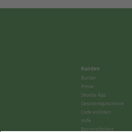
Jugend fotografiert er Tier
Kunstbücher enthalten künst
Kunden
Bücher
Preise
Skoobe App
Geschenkgutscheine
Code einlösen
Hilfe
Barrierefreiheit