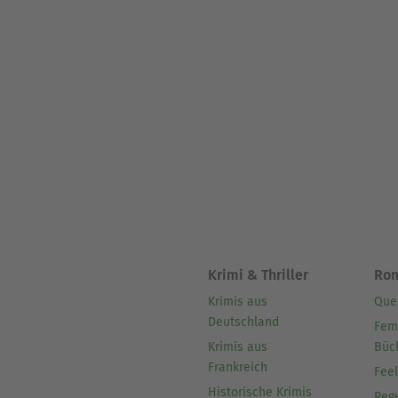
Krimi & Thriller
Ro
Krimis aus
Que
Deutschland
Fem
Krimis aus
Büc
Frankreich
Fee
Historische Krimis
Reg