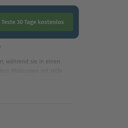
Teste 30 Tage kostenlos
“
, während sie in einen
 dem Phänomen mit Hilfe
, während sie in einen
 dem Phänomen mit Hilfe
 eine unglaubliche und