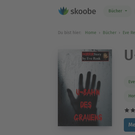
Bücher
Du bist hier:
Home
Bücher
Eve R
U
Eve
Hor
Me