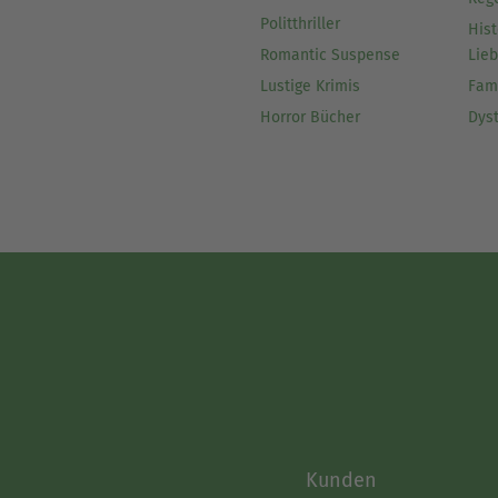
Politthriller
Hist
Romantic Suspense
Lie
Lustige Krimis
Fam
Horror Bücher
Dys
Kunden