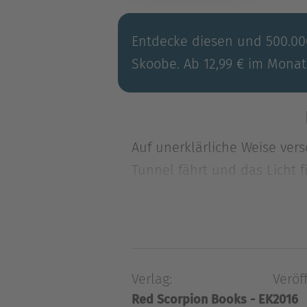
Entdecke diesen und 500.000
Skoobe. Ab 12,99 € im Monat
Auf unerklärliche Weise ve
Tunnel fährt und das Licht
einer
Auf unerklärliche Weise ve
Tunnel fährt und das Licht
einer aufmerksamen jungen 
Verlag:
Veröff
grausame Entdeckung.
Red Scorpion Books - EK
2016