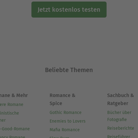
Jetzt kostenlos testen
Beliebte Themen
mane & Mehr
Romance &
Sachbuch &
Spice
Ratgeber
ere Romane
Gothic Romance
Bücher über
inistische
Fotografie
her
Enemies to Lovers
Reiseberichte
l-Good-Romane
Mafia Romance
Reiseführer
ency Romane