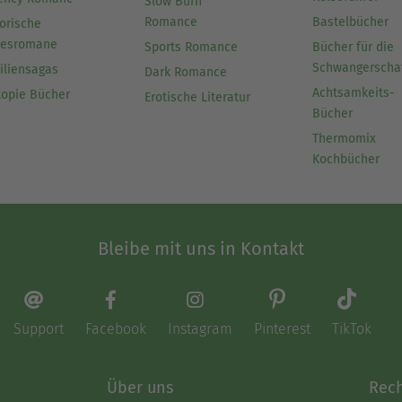
Slow Burn
Romance
Bastelbücher
orische
besromane
Sports Romance
Bücher für die
Schwangerscha
iliensagas
Dark Romance
Achtsamkeits-
topie Bücher
Erotische Literatur
Bücher
Thermomix
Kochbücher
Bleibe mit uns in Kontakt
Support
Facebook
Instagram
Pinterest
TikTok
Über uns
Rech