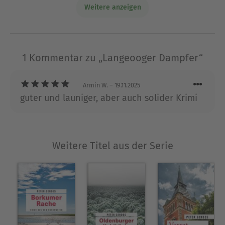
Schlüssel« wurden für den Literaturpreis »Das
Weitere anzeigen
neue Buch« nominiert. Für das SYNDIKAT e. V.
organisierte er von 2018 bis 2023 das jährliche
Krimifest CRIMINALE. Er ist außerdem Mitglied im
PEN Berlin. 2024 wurde Gerdes Senioren-
1 Kommentar zu „Langeooger Dampfer“
Landesmeister im Bogenschießen.
Ausblenden
Armin W.
– 19.11.2025
guter und launiger, aber auch solider Krimi
Weitere Titel aus der Serie