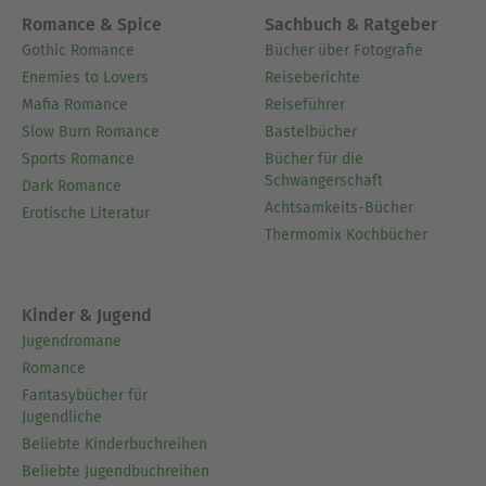
Romance & Spice
Sachbuch & Ratgeber
Gothic Romance
Bücher über Fotografie
Enemies to Lovers
Reiseberichte
Mafia Romance
Reiseführer
Slow Burn Romance
Bastelbücher
Sports Romance
Bücher für die
Schwangerschaft
Dark Romance
Achtsamkeits-Bücher
Erotische Literatur
Thermomix Kochbücher
Kinder & Jugend
Jugendromane
Romance
Fantasybücher für
Jugendliche
Beliebte Kinderbuchreihen
Beliebte Jugendbuchreihen