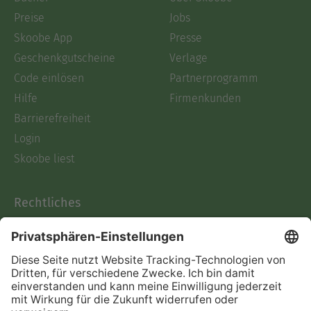
Preise
Jobs
Skoobe App
Presse
Geschenkgutscheine
Verlage
Code einlösen
Partnerprogramm
Hilfe
Firmenkunden
Barrierefreiheit
Login
Skoobe liest
Rechtliches
Datenschutz
AGB
Informationen nach Data
Act
Verträge hier kündigen