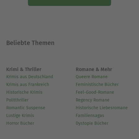
für ihr Lebenswerk ausgezeichnet. Sie starb am
31. Dezember 2011.
Ausblenden
Beliebte Themen
Krimi & Thriller
Romane & Mehr
Krimis aus Deutschland
Queere Romane
Krimis aus Frankreich
Feministische Bücher
Historische Krimis
Feel-Good-Romane
Politthriller
Regency Romane
Romantic Suspense
Historische Liebesromane
Lustige Krimis
Familiensagas
Horror Bücher
Dystopie Bücher