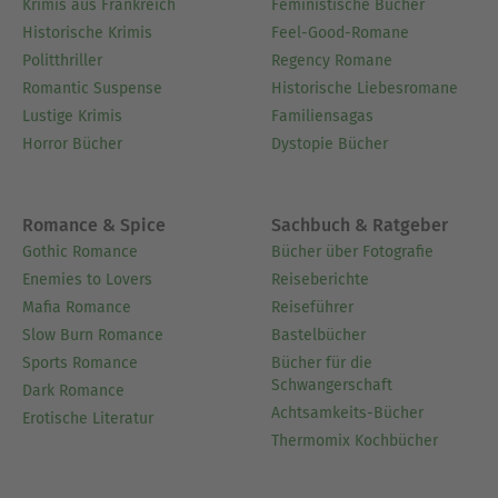
Krimis aus Frankreich
Feministische Bücher
Historische Krimis
Feel-Good-Romane
Politthriller
Regency Romane
Romantic Suspense
Historische Liebesromane
Lustige Krimis
Familiensagas
Horror Bücher
Dystopie Bücher
Romance & Spice
Sachbuch & Ratgeber
Gothic Romance
Bücher über Fotografie
Enemies to Lovers
Reiseberichte
Mafia Romance
Reiseführer
Slow Burn Romance
Bastelbücher
Sports Romance
Bücher für die
Schwangerschaft
Dark Romance
Achtsamkeits-Bücher
Erotische Literatur
Thermomix Kochbücher