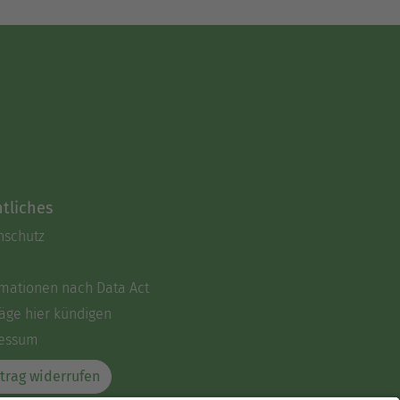
tliches
nschutz
rmationen nach Data Act
äge hier kündigen
essum
trag widerrufen