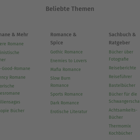
Beliebte Themen
mane & Mehr
Romance &
Sachbuch &
Spice
Ratgeber
ere Romane
Gothic Romance
Bücher über
inistische
Fotografie
her
Enemies to Lovers
Reiseberichte
l-Good-Romane
Mafia Romance
Reiseführer
ency Romane
Slow Burn
Romance
Bastelbücher
orische
besromane
Sports Romance
Bücher für die
Schwangerscha
iliensagas
Dark Romance
Achtsamkeits-
topie Bücher
Erotische Literatur
Bücher
Thermomix
Kochbücher