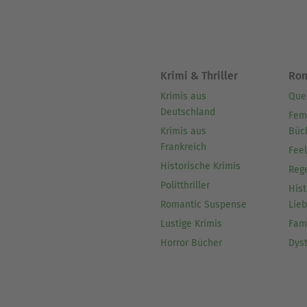
Krimi & Thriller
Ro
Krimis aus
Que
Deutschland
Fem
Krimis aus
Büc
Frankreich
Fee
Historische Krimis
Reg
Politthriller
Hist
Romantic Suspense
Lie
Lustige Krimis
Fam
Horror Bücher
Dys