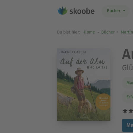
Bücher
Du bist hier:
Home
Bücher
Martin
A
Glü
Mar
Erf
Me