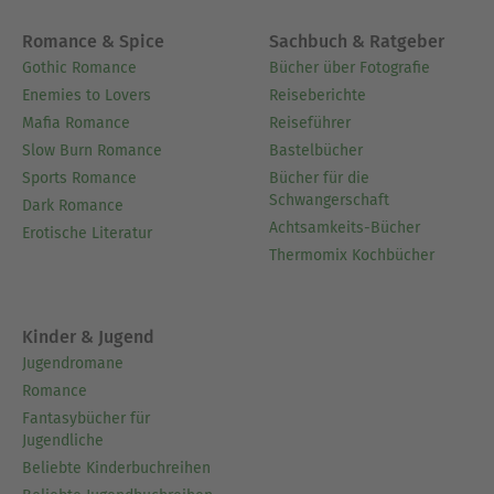
Romance & Spice
Sachbuch & Ratgeber
Gothic Romance
Bücher über Fotografie
Enemies to Lovers
Reiseberichte
Mafia Romance
Reiseführer
Slow Burn Romance
Bastelbücher
Sports Romance
Bücher für die
Schwangerschaft
Dark Romance
Achtsamkeits-Bücher
Erotische Literatur
Thermomix Kochbücher
Kinder & Jugend
Jugendromane
Romance
Fantasybücher für
Jugendliche
Beliebte Kinderbuchreihen