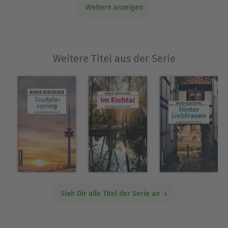
stets eng verbunden geblieben und besucht dort
Weitere anzeigen
nicht nur zu Recherchezwecken regelmäßig
Familie, Freund:innen und Lieblingsorte.
Facebook und Instagram: @mario_schreibt
Weitere Titel aus der Serie
Ausblenden
Sieh Dir alle Titel der Serie an