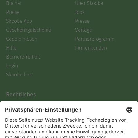
Bücher
Über Skoobe
Preise
Jobs
Skoobe App
Presse
Geschenkgutscheine
Verlage
Code einlösen
Partnerprogramm
Hilfe
Firmenkunden
Barrierefreiheit
Login
Skoobe liest
Rechtliches
Datenschutz
AGB
Informationen nach Data
Act
Verträge hier kündigen