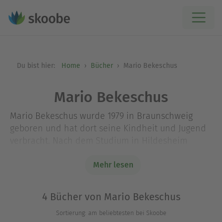
Du bist hier:
Home
Bücher
Mario Bekeschus
Mario Bekeschus
Mario Bekeschus wurde 1979 in Braunschweig
geboren und hat dort seine Kindheit und Jugend
verbracht. Nach dem Studium in Hildesheim
erfolgte der Umzug nach Hannover, wo er bis
heute lebt und in einem Ministerium arbeitet.
Mehr lesen
Seiner Heimatstadt Braunschweig ist er bis heute
stets eng verbunden geblieben und besucht dort
4 Bücher von Mario Bekeschus
nicht nur zu Recherchezwecken regelmäßig
Sortierung: am beliebtesten bei Skoobe
Familie, Freund:innen und Lieblingsorte.