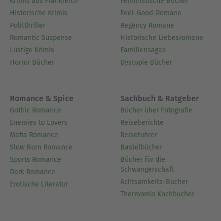
Krimis aus Frankreich
Feministische Bücher
Historische Krimis
Feel-Good-Romane
Politthriller
Regency Romane
Romantic Suspense
Historische Liebesromane
Lustige Krimis
Familiensagas
Horror Bücher
Dystopie Bücher
Romance & Spice
Sachbuch & Ratgeber
Gothic Romance
Bücher über Fotografie
Enemies to Lovers
Reiseberichte
Mafia Romance
Reiseführer
Slow Burn Romance
Bastelbücher
Sports Romance
Bücher für die
Schwangerschaft
Dark Romance
Achtsamkeits-Bücher
Erotische Literatur
Thermomix Kochbücher