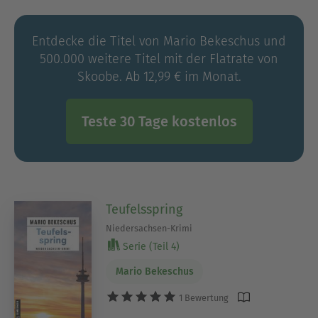
Facebook und Instagram: @mario_schreibt
Entdecke die Titel von Mario Bekeschus und
500.000 weitere Titel mit der Flatrate von
Skoobe. Ab 12,99 € im Monat.
Teste 30 Tage kostenlos
Teufelsspring
Niedersachsen-Krimi
Serie (Teil 4)
Mario Bekeschus
1 Bewertung