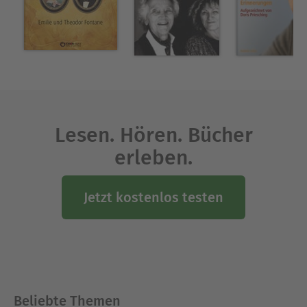
sie nach London, München und Hamburg. Marina
Bohlmann-Modersohn ist verheiratet, hat zwei
Kinder und lebt heute als freie Autorin bei
Bremen.
Ausblenden
Lesen. Hören. Bücher
erleben.
Jetzt kostenlos testen
Beliebte Themen