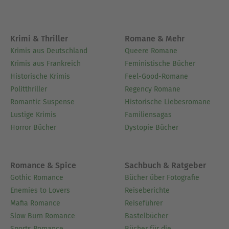
Krimi & Thriller
Romane & Mehr
Krimis aus Deutschland
Queere Romane
Krimis aus Frankreich
Feministische Bücher
Historische Krimis
Feel-Good-Romane
Politthriller
Regency Romane
Romantic Suspense
Historische Liebesromane
Lustige Krimis
Familiensagas
Horror Bücher
Dystopie Bücher
Romance & Spice
Sachbuch & Ratgeber
Gothic Romance
Bücher über Fotografie
Enemies to Lovers
Reiseberichte
Mafia Romance
Reiseführer
Slow Burn Romance
Bastelbücher
Sports Romance
Bücher für die