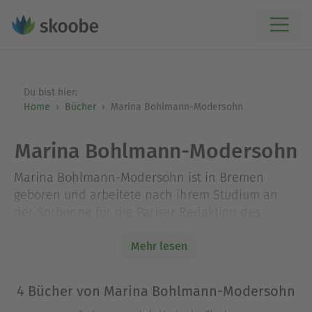
Du bist hier:
Home
Bücher
Marina Bohlmann-Modersohn
Marina Bohlmann-Modersohn
Marina Bohlmann-Modersohn ist in Bremen
geboren und arbeitete nach ihrem Studium an
der Sorbonne für die Pariser Redaktion des
»Spiegel«. Langjährige Arbeitsaufenthalte führten
sie nach London, München und Hamburg. Marina
Mehr lesen
Bohlmann-Modersohn ist verheiratet, hat zwei
Kinder und lebt heute als freie Autorin bei
4 Bücher von Marina Bohlmann-Modersohn
Bremen.