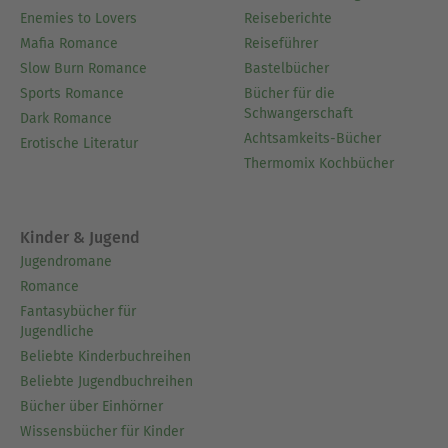
Enemies to Lovers
Reiseberichte
Mafia Romance
Reiseführer
Slow Burn Romance
Bastelbücher
Sports Romance
Bücher für die
Schwangerschaft
Dark Romance
Achtsamkeits-Bücher
Erotische Literatur
Thermomix Kochbücher
Kinder & Jugend
Jugendromane
Romance
Fantasybücher für
Jugendliche
Beliebte Kinderbuchreihen
Beliebte Jugendbuchreihen
Bücher über Einhörner
Wissensbücher für Kinder