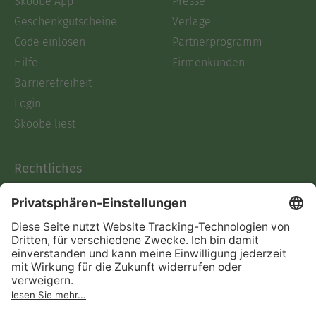
Skoobe App
Presse
Geschenkgutscheine
Verlage
Code einlösen
Partnerprogramm
Hilfe
Firmenkunden
Barrierefreiheit
Login
Skoobe liest
Rechtliches
Datenschutz
AGB
Informationen nach Data
Act
Verträge hier kündigen
Impressum