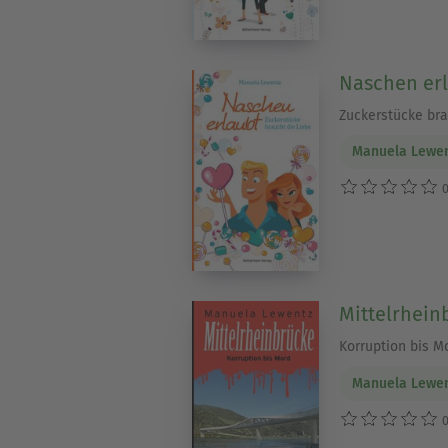
Naschen er
Zuckerstücke bra
Manuela Lewe
0
Mittelrhein
Korruption bis M
Manuela Lewe
0