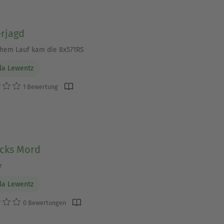
rjagd
hem Lauf kam die 8x571RS
la Lewentz
1 Bewertung
cks Mord
e
la Lewentz
0 Bewertungen