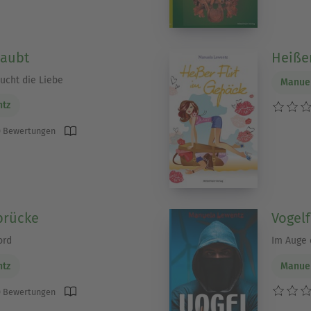
laubt
Heißer
ucht die Liebe
Manue
ntz
 Bewertungen
brücke
Vogelf
ord
Im Auge 
ntz
Manue
 Bewertungen