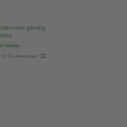
nsbrecher günstig
eben
la Lewentz
0 Bewertungen