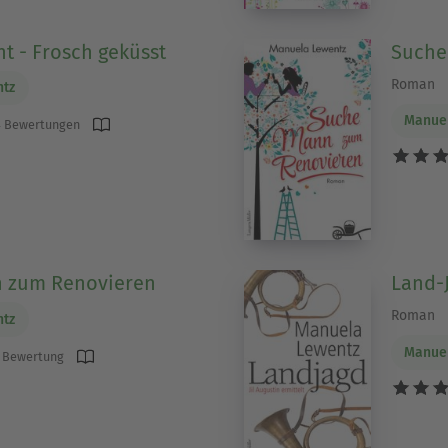
ht - Frosch geküsst
Suche
Roman
ntz
Manue
 Bewertungen
 zum Renovieren
Land-
Roman
ntz
Manue
 Bewertung