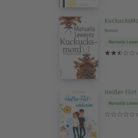
KuckucksM
Roman
Manuela Lewe
3
Heißer Flirt
Manuela Lewe
0