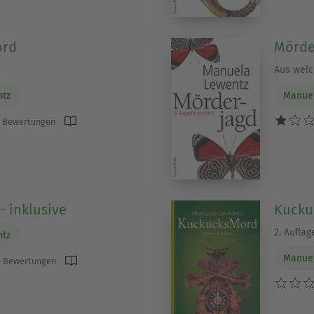
ord
Mörde
Aus welc
ntz
Manue
 Bewertungen
 - inklusive
Kucku
2. Auflag
ntz
Manue
 Bewertungen