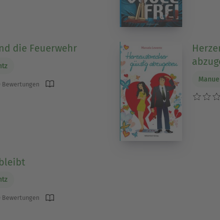
nd die Feuerwehr
Herze
abzug
ntz
Manue
 Bewertungen
bleibt
ntz
 Bewertungen