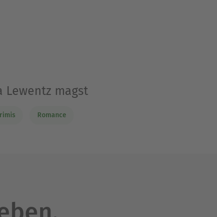
la Lewentz magst
rimis
Romance
leben.