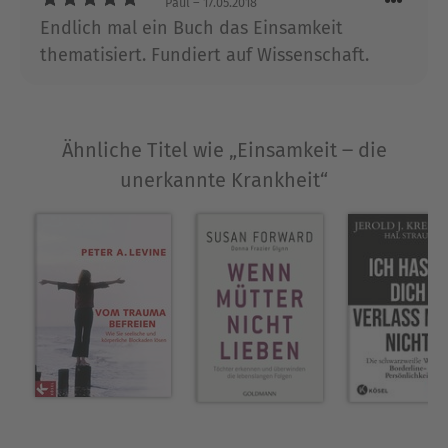
Paul
– 17.05.2018
Forschungsaufenthalt an der Universität Oregon
Endlich mal ein Buch das Einsamkeit
prägten seinen Forschungsschwerpunkt im
thematisiert. Fundiert auf Wissenschaft.
Grenzbereich der kognitiven Neurowissenschaft,
Psychologie und Psychiatrie. Als Sachbuchautor
veröffentlichte er u.a. die Bestseller Digitale
Demenz (2012), Einsamkeit (2018) und Künstliche
Ähnliche Titel wie „Einsamkeit ‒ die
Intelligenz (2023) im Droemer Verlag.
unerkannte Krankheit“
Ausblenden