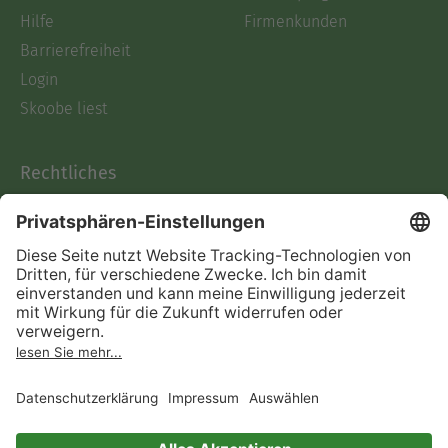
Hilfe
Firmenkunden
Barrierefreiheit
Login
Skoobe liest
Rechtliches
Datenschutz
AGB
Informationen nach Data
Act
Verträge hier kündigen
Impressum
Vertrag widerrufen