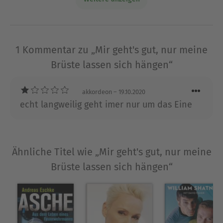
Heute ist er ein erfolgreicher Buch-Autor und
schreibt Texte für Bühne, TV und Radio. Zu seinen
Klienten gehören u.a. Atze Schröder, Gaby Köster,
Horst Lichter, Lisa Feller und Maik Krüger. Till
1 Kommentar zu „Mir geht's gut, nur meine
Hoheneder wurde dreimal mit dem deutschen
Brüste lassen sich hängen“
Comedy-Preis ausgezeichnet.
Ausblenden
akkordeon
– 19.10.2020
echt langweilig geht imer nur um das Eine
Ähnliche Titel wie „Mir geht's gut, nur meine
Brüste lassen sich hängen“