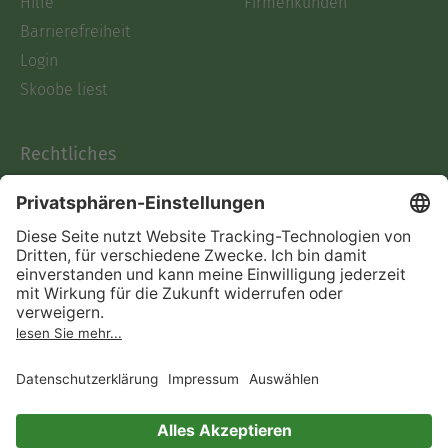
Hilfe
Firmenkunden
Barrierefreiheit
Login
Skoobe liest
Rechtliches
Datenschutz
AGB
Informationen nach Data
Act
Verträge hier kündigen
Impressum
Vertrag widerrufen