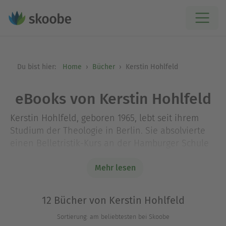
Du bist hier:
Home
Bücher
Kerstin Hohlfeld
eBooks von Kerstin Hohlfeld
Kerstin Hohlfeld, geboren 1965, lebt seit ihrem
Studium der Theologie in Berlin. Sie absolvierte
einen Belletristik-Kurs an der Hamburger Schule
des Schreibens sowie ein Drehbuchseminar an
der renommierten Katholischen Medien-
Mehr lesen
Akademie (kma) in Ludwigshafen, aus dem eine
Zusammenarbeit mit Zieglerfilm Köln resultierte.
12 Bücher von Kerstin Hohlfeld
2007 gewann Kerstin Hohlfeld den EU-Drehbuch-
Sortierung: am beliebtesten bei Skoobe
Wettbewerb „EuroWistdom“. „Glückskekssommer“