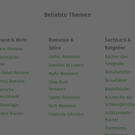
Beliebte Themen
mane & Mehr
Romance &
Sachbuch &
Spice
Ratgeber
ere Romane
Gothic Romance
Bücher über
inistische
Fotografie
her
Enemies to Lovers
Reiseberichte
l-Good-Romane
Mafia Romance
Reiseführer
ency Romane
Slow Burn
Romance
Bastelbücher
orische
besromane
Sports Romance
Bücher für die
Schwangerscha
iliensagas
Dark Romance
Achtsamkeits-
topie Bücher
Erotische Literatur
Bücher
Thermomix