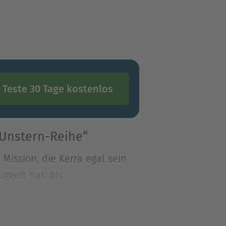
Teste 30 Tage kostenlos
Unstern-Reihe“
 Mission, die Kerra egal sein
ggelt hat. Als
 Mission, die Kerra egal sein
uggelt hat. Als der Mann zu
dieser die Suche des