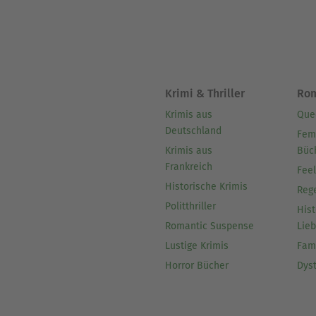
Krimi & Thriller
Ro
Krimis aus
Que
Deutschland
Fem
Krimis aus
Büc
Frankreich
Fee
Historische Krimis
Reg
Politthriller
Hist
Romantic Suspense
Lie
Lustige Krimis
Fam
Horror Bücher
Dys