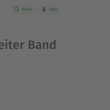
Suche
Login
iter Band