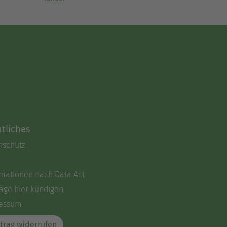
tliches
nschutz
rmationen nach Data Act
äge hier kündigen
essum
trag widerrufen