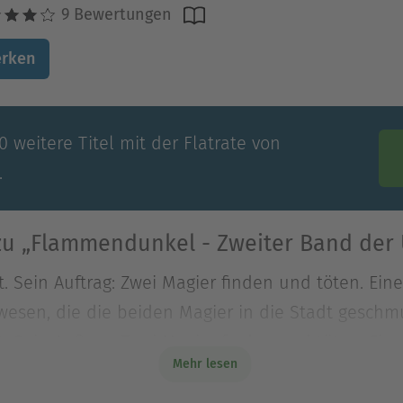
9 Bewertungen
rken
 weitere Titel mit der Flatrate von
.
zu „Flammendunkel - Zweiter Band der 
t. Sein Auftrag: Zwei Magier finden und töten. Eine
wesen, die die beiden Magier in die Stadt geschmu
t. Sein Auftrag: Zwei Magier finden und töten. Eine
Mehr lesen
ewesen, die die beiden Magier in die Stadt geschm
ionen des Mondschiebers zu werden droht, macht 