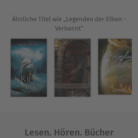
der Elben spielen dabei mit Mächte, denen
Sterbliche nicht gewachsen sind...
Ähnliche Titel wie „Legenden der Elben -
Verbannt“
Über Daniel Isberner
Daniel Isberner schreibt Science Fiction, Fantasy
und eben Kinderbücher. Als Kindertagesvater aus
Göttingen hat er Erfahrungen mit Kindern und
kann in seinen Geschichten auf ihre Bedürfnisse
und Vorlieben eingehen.
Ausblenden
Lesen. Hören. Bücher