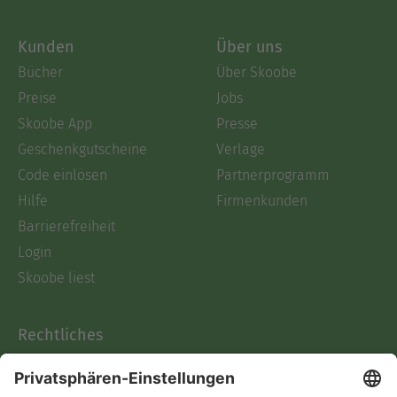
Kunden
Über uns
Bücher
Über Skoobe
Preise
Jobs
Skoobe App
Presse
Geschenkgutscheine
Verlage
Code einlösen
Partnerprogramm
Hilfe
Firmenkunden
Barrierefreiheit
Login
Skoobe liest
Rechtliches
Datenschutz
AGB