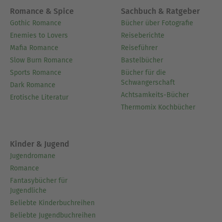
einer Universität studiert sowie vier adoptierte
Romance & Spice
Sachbuch & Ratgeber
Kinder. Zwei Neunjährige kommen aus Sri Lanka
Gothic Romance
Bücher über Fotografie
und die beiden Kleinen im Alter von drei und fünf
Enemies to Lovers
Reiseberichte
Jahren sind aus Guatemala. Mit ihrer Familie
Mafia Romance
Reiseführer
sowie zwei Haustieren lebt sie in einem
Slow Burn Romance
Bastelbücher
wunderschönen Landhaus auf einem riesigen
Sports Romance
Bücher für die
baumreichen Grundstück in Nord-Irland.
Schwangerschaft
Dark Romance
Achtsamkeits-Bücher
Ausblenden
Erotische Literatur
Thermomix Kochbücher
Kinder & Jugend
Jugendromane
Romance
Fantasybücher für
Jugendliche
Beliebte Kinderbuchreihen
Beliebte Jugendbuchreihen