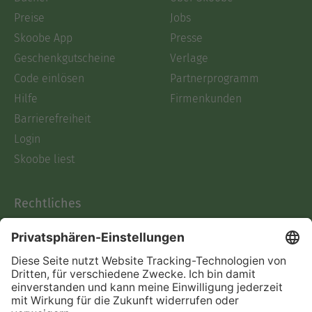
Preise
Jobs
Skoobe App
Presse
Geschenkgutscheine
Verlage
Code einlösen
Partnerprogramm
Hilfe
Firmenkunden
Barrierefreiheit
Login
Skoobe liest
Rechtliches
Datenschutz
AGB
Informationen nach Data
Act
Verträge hier kündigen