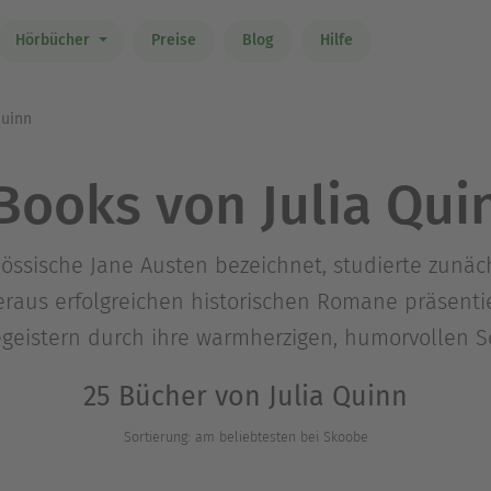
Hörbücher
Preise
Blog
Hilfe
Quinn
Books von Julia Qui
enössische Jane Austen bezeichnet, studierte zunä
beraus erfolgreichen historischen Romane präsent
eistern durch ihre warmherzigen, humorvollen S
25 Bücher von Julia Quinn
Sortierung: am beliebtesten bei Skoobe