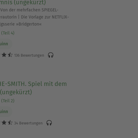
mnis (ungekürzt)
 Von der mehrfachen SPIEGEL-
erautorin | Die Vorlage zur NETFLIX-
lgsserie »Bridgerton«
(Teil 4)
Quinn
136 Bewertungen
E-SMITH. Spiel mit dem
(ungekürzt)
(Teil 2)
Quinn
34 Bewertungen