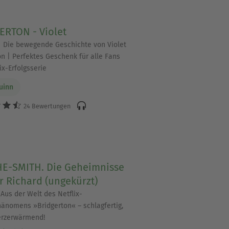
ERTON - Violet
| Die bewegende Geschichte von Violet
on | Perfektes Geschenk für alle Fans
ix-Erfolgsserie
Quinn
24 Bewertungen
E-SMITH. Die Geheimnisse
r Richard (ungekürzt)
Aus der Welt des Netflix-
hänomens »Bridgerton« – schlagfertig,
herzerwärmend!