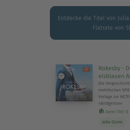
Entdecke die Titel von Juli
Flatrate von S
Rokesby - D
eisblauen A
Die Vorgeschicht
mehrfachen SPIEG
Vorlage zur NETF
»Bridgerton«
Serie (Teil 1)
Julia Quinn