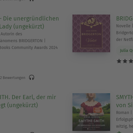
– Die unergründlichen
BRIDG
Lady (ungekürzt)
Novelle 
Bridgert
Autorin des
der Netfl
phänomens BRIDGERTON |
Books Community Awards 2024
Julia 
2 Bewertungen
H. Der Earl, der mir
SMYTH
gt (ungekürzt)
von Si
Roman | 
Erfolgsp
witzig, 