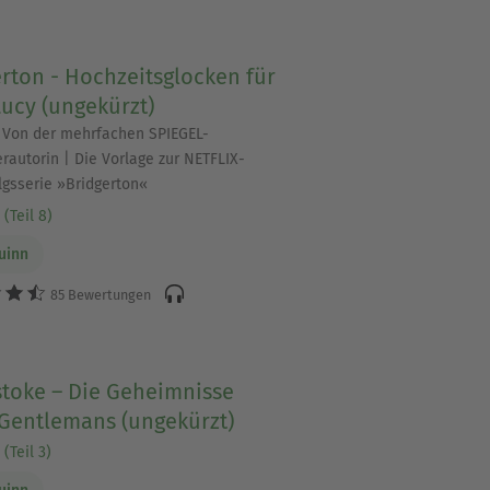
rton - Hochzeitsglocken für
ucy (ungekürzt)
 Von der mehrfachen SPIEGEL-
erautorin | Die Vorlage zur NETFLIX-
lgsserie »Bridgerton«
(Teil 8)
Quinn
85 Bewertungen
stoke – Die Geheimnisse
 Gentlemans (ungekürzt)
(Teil 3)