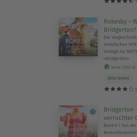
1
Rokesby – W
Bridgerton?
Die Vorgeschicht
mehrfachen SPIEG
Vorlage zur NETF
»Bridgerton«
Serie (Teil 4)
Julia Quinn
5
Bridgerton 
verruchter 
Band 6 | Von de
Bestsellerautorin