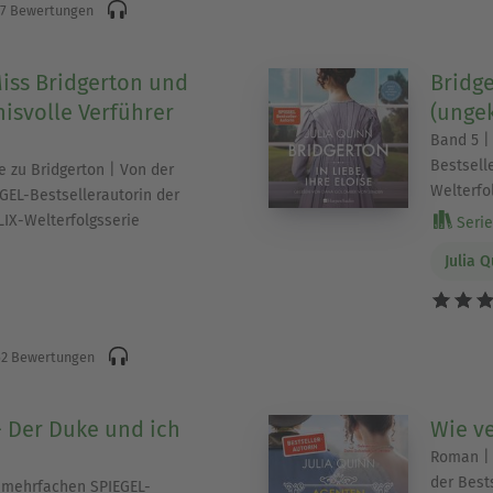
7 Bewertungen
iss Bridgerton und
Bridge
isvolle Verführer
(ungek
Band 5 |
Bestsell
e zu Bridgerton | Von der
Welterfo
EL-Bestsellerautorin der
LIX-Welterfolgsserie
Serie 
Julia 
2 Bewertungen
- Der Duke und ich
Wie ve
Roman | 
der Best
 mehrfachen SPIEGEL-