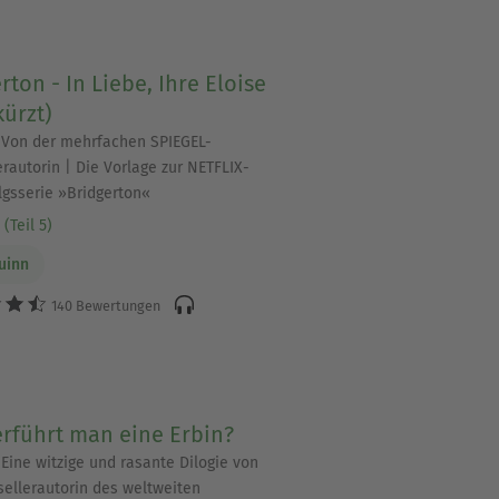
rton - In Liebe, Ihre Eloise
ürzt)
 Von der mehrfachen SPIEGEL-
erautorin | Die Vorlage zur NETFLIX-
lgsserie »Bridgerton«
(Teil 5)
Quinn
140 Bewertungen
rführt man eine Erbin?
Eine witzige und rasante Dilogie von
sellerautorin des weltweiten