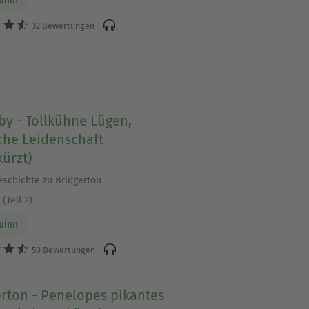
Quinn
32 Bewertungen
y - Tollkühne Lügen,
che Leidenschaft
ürzt)
eschichte zu Bridgerton
(Teil 2)
Quinn
50 Bewertungen
rton - Penelopes pikantes