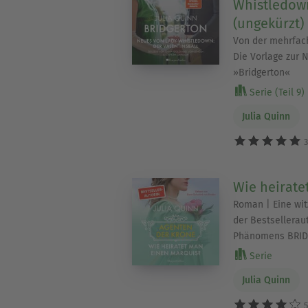
Whistledown
(ungekürzt)
Von der mehrfach
Die Vorlage zur 
»Bridgerton«
Serie (Teil 9)
Julia Quinn
3
Wie heirate
Roman | Eine wit
der Bestsellerau
Phänomens BRI
Serie
Julia Quinn
5