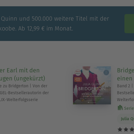
a Quinn und 500.000 weitere Titel mit der
koobe. Ab 12,99 € im Monat.
er Earl mit den
Bridg
ugen (ungekürzt)
einen 
e zu Bridgerton | Von der
Band 2 |
EL-Bestsellerautorin der
Bestsell
LIX-Welterfolgsserie
Welterfo
Serie 
Julia 