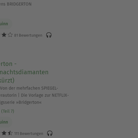
ns BRIDGERTON
Quinn
81 Bewertungen
rton -
rnachtsdiamanten
ürzt)
 Von der mehrfachen SPIEGEL-
erautorin | Die Vorlage zur NETFLIX-
lgsserie »Bridgerton«
(Teil 7)
Quinn
111 Bewertungen