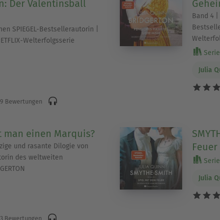
: Der Valentinsball
Gehei
Band 4 |
Bestsell
en SPIEGEL-Bestsellerautorin |
Welterfo
NETFLIX-Welterfolgsserie
Serie 
Julia 
9 Bewertungen
t man einen Marquis?
SMYTH
Feuer 
zige und rasante Dilogie von
torin des weltweiten
Serie 
DGERTON
Julia 
3 Bewertungen