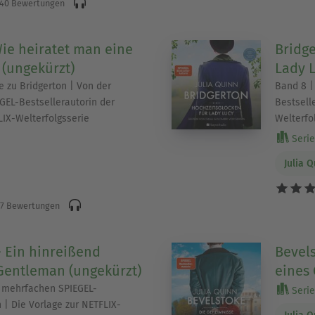
40 Bewertungen
ie heiratet man eine
Bridge
 (ungekürzt)
Lady L
e zu Bridgerton | Von der
Band 8 |
EL-Bestsellerautorin der
Bestsell
LIX-Welterfolgsserie
Welterfo
Serie 
Julia 
7 Bewertungen
- Ein hinreißend
Bevel
Gentleman (ungekürzt)
eines
r mehrfachen SPIEGEL-
Serie 
 | Die Vorlage zur NETFLIX-