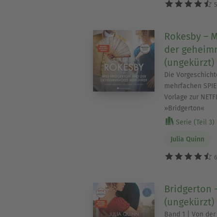
5
Rokesby – M
der geheimn
(ungekürzt)
Die Vorgeschicht
mehrfachen SPIEG
Vorlage zur NETF
»Bridgerton«
Serie (Teil 3)
Julia Quinn
6
Bridgerton 
(ungekürzt)
Band 1 | Von der