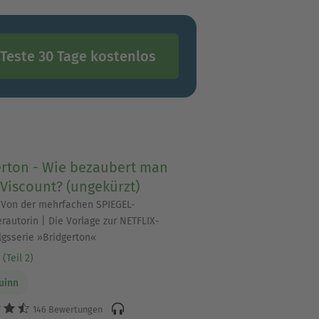
Teste 30 Tage kostenlos
erton - Wie bezaubert man
Viscount? (ungekürzt)
 Von der mehrfachen SPIEGEL-
erautorin | Die Vorlage zur NETFLIX-
lgsserie »Bridgerton«
(Teil 2)
Quinn
146 Bewertungen