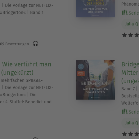
Phänome
 | Die Vorlage zur NETFLIX-
 »Bridgerton« | Band 1
Serie
Julia 
09 Bewertungen
- Wie verführt man
Bridge
 (ungekürzt)
Mitte
(ungek
r mehrfachen SPIEGEL-
 | Die Vorlage zur NETFLIX-
Band 7 |
 »Bridgerton« | Die
Bestsell
r 4. Staffel: Benedict und
Welterfo
Serie 
Julia 