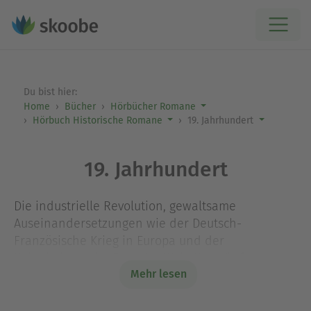
Du bist hier:
Home
Bücher
Hörbücher Romane
Hörbuch Historische Romane
19. Jahrhundert
19. Jahrhundert
Die industrielle Revolution, gewaltsame
Auseinandersetzungen wie der Deutsch-
Französische Krieg in Europa und der
Kolonialismus im Rest der Welt, Kämpfe für
Mehr lesen
Frauenrechte, gegen Rassismus und für
Unabhängigkeit: Die Zeit ab dem 19. Jahrhundert
ist geprägt von vielen politischen, sozialen und