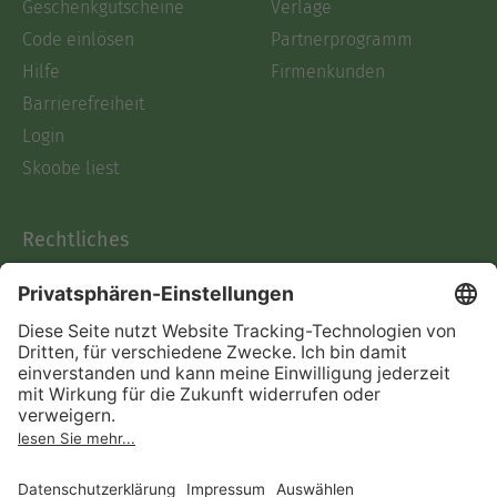
Geschenkgutscheine
Verlage
Code einlösen
Partnerprogramm
Hilfe
Firmenkunden
Barrierefreiheit
Login
Skoobe liest
Rechtliches
Datenschutz
AGB
Informationen nach Data
Act
Verträge hier kündigen
Impressum
Vertrag widerrufen