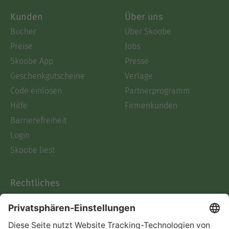
Kunden
Über uns
Bücher
Über Skoobe
Preise
Jobs
Skoobe App
Presse
Geschenkgutscheine
Verlage
Code einlösen
Partnerprogramm
Hilfe
Firmenkunden
Barrierefreiheit
Login
Skoobe liest
Rechtliches
Datenschutz
AGB
Informationen nach Data