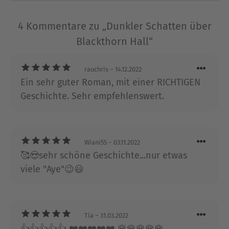
zurück und schrieb sich mit mehr als zwei
Dutzend historischen und zeitgenössischen
4 Kommentare zu „Dunkler Schatten über
Romanzen auf die Bestsellerlisten von New York
Blackthorn Hall“
Times und USA Today. Sie lebt mit ihrer Familie in
Austin, Texas.
rauchris
– 14.12.2022
Ein sehr guter Roman, mit einer RICHTIGEN
Ausblenden
Geschichte. Sehr empfehlenswert.
Wiani55
– 03.11.2022
🥰😍sehr schöne Geschichte...nur etwas
viele "Aye"😉😃
Tia
– 31.03.2022
👍👍👍👍👍 ❤️❤️❤️❤️❤️ 🌹🌹🌹🌹🌹