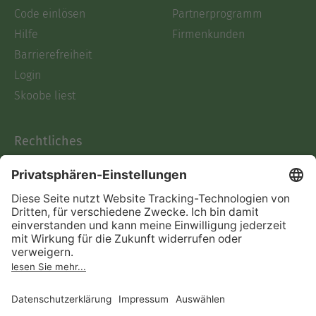
Code einlösen
Partnerprogramm
Hilfe
Firmenkunden
Barrierefreiheit
Login
Skoobe liest
Rechtliches
Datenschutz
AGB
Informationen nach Data
Act
Verträge hier kündigen
Impressum
Vertrag widerrufen