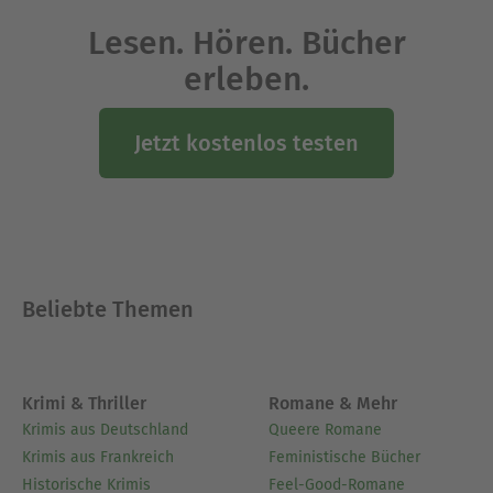
hat in einem Sägewerk, als Creative-Writing-Tutor,
Lesen. Hören. Bücher
als Musik-Promoter in Simbabwe und als T-Shirt-
erleben.
Händler gearbeitet und ist Journalist und
Schriftsteller. Er hat bislang die Romane «A»
(2002) und «The Claude Glass» (2007)
Jetzt kostenlos testen
veröffentlicht. «Die Mechanik des Himmels»
wurde in zahlreiche Sprachen übersetzt.
Ausblenden
Beliebte Themen
Krimi & Thriller
Romane & Mehr
Krimis aus Deutschland
Queere Romane
Krimis aus Frankreich
Feministische Bücher
Historische Krimis
Feel-Good-Romane