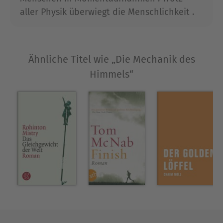
jüdische Geschichte selbst. Die Briefe decken
aller Physik überwiegt die Menschlichkeit .
Antike, Mittelalter und Neuzeit bis hin zur
Zeitgeschichte ab, sie kommen aus Ägypten und
Rußland, aus Berlin und Günzburg, aus dem
irdischen Jerusalem und dem himmlischen
Ähnliche Titel wie „Die Mechanik des
Paradies. Ihre fiktiven Verfasser reichen von
Himmels“
Flavius Josephus über Moses Mendelssohn bis zu
Hannah Arendt. Ihre realen Übermittler aus
Berkeley und Oxford, Tel Aviv und München
verraten für diesen Band bisher unbekannte
historische Details und lassen Menschen
miteinander kommunizieren, von denen wir
immer schon dachten: Wie schade, daß sie nicht
in direkter Verbindung miteinander standen.
Über Tom Bullough
Tom Bullough, geboren 1975 in Wales, studierte am
Royal Holloway College der University of London,