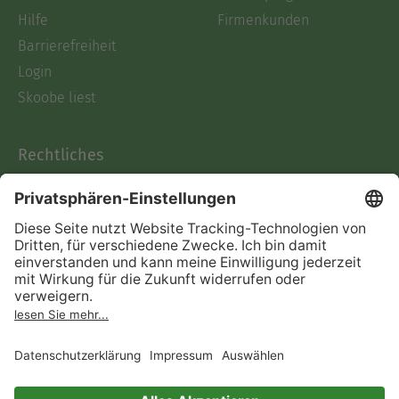
Hilfe
Firmenkunden
Barrierefreiheit
Login
Skoobe liest
Rechtliches
Datenschutz
AGB
Informationen nach Data
Act
Verträge hier kündigen
Impressum
Vertrag widerrufen