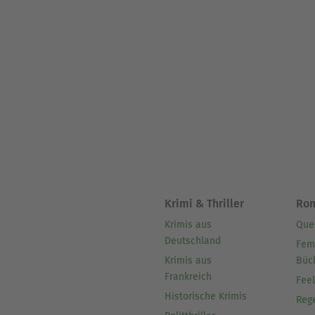
Krimi & Thriller
Ro
Krimis aus
Que
Deutschland
Fem
Krimis aus
Büc
Frankreich
Fee
Historische Krimis
Reg