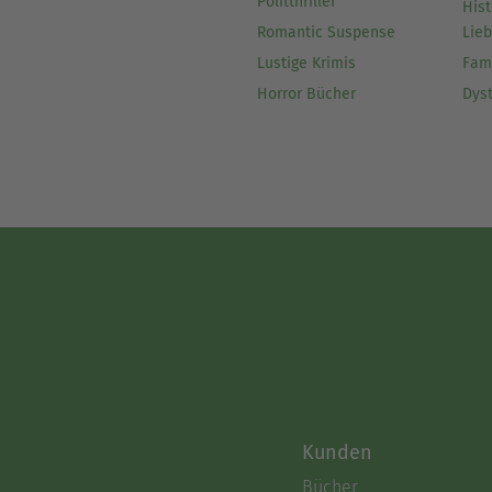
Politthriller
Hist
Romantic Suspense
Lie
Lustige Krimis
Fam
Horror Bücher
Dys
Kunden
Bücher