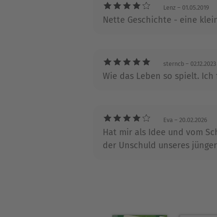
«Laureus World Sports Awards
Lenz
– 01.05.2019
Winterscheidt und berichtet
Nette Geschichte - eine klei
Familie in Köln.
sterncb
– 02.12.2023
Wie das Leben so spielt. Ich 
Eva
– 20.02.2026
Hat mir als Idee und vom Schr
der Unschuld unseres jünger