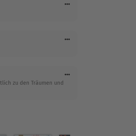
as Gottschalk, Joko
Richtering lebt mit seiner
entlich zu den Träumen und