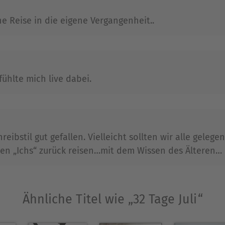
»). Er schrieb für Bill Murray, Stefan Raab, Thom
e von der Oscar-Verleihung in Hollywood. Schulte-
ne Reise in die eigene Vergangenheit..
Ausblenden
fühlte mich live dabei.
eibstil gut gefallen. Vielleicht sollten wir alle geleg
en „Ichs“ zurück reisen…mit dem Wissen des Älteren…
Ähnliche Titel wie „32 Tage Juli“