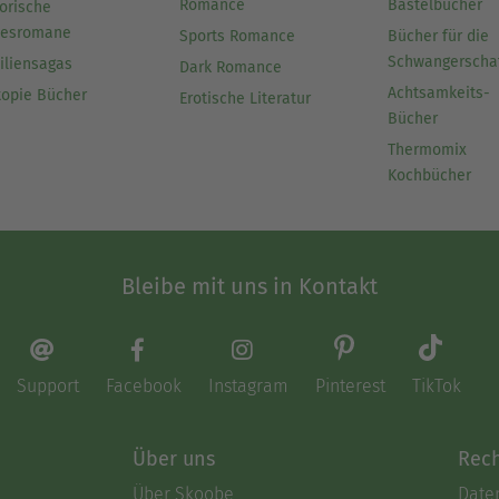
Romance
Bastelbücher
orische
besromane
Sports Romance
Bücher für die
Schwangerscha
iliensagas
Dark Romance
Achtsamkeits-
topie Bücher
Erotische Literatur
Bücher
Thermomix
Kochbücher
Bleibe mit uns in Kontakt
Support
Facebook
Instagram
Pinterest
TikTok
Über uns
Rech
Über Skoobe
Date