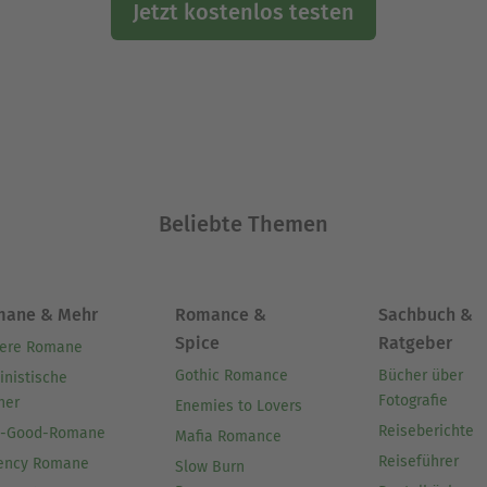
Jetzt kostenlos testen
Beliebte Themen
mane & Mehr
Romance &
Sachbuch &
Spice
Ratgeber
ere Romane
Gothic Romance
Bücher über
inistische
Fotografie
her
Enemies to Lovers
Reiseberichte
l-Good-Romane
Mafia Romance
Reiseführer
ency Romane
Slow Burn