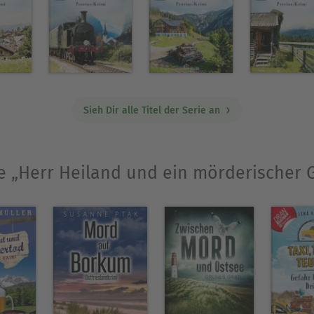
scher Autor, der bereits viele Romane unter vielen
eine Vorliebe für gemütliche Krimis mit charma
Sieh Dir alle Titel der Serie an
Ausblenden
wie „Herr Heiland und ein mörderische