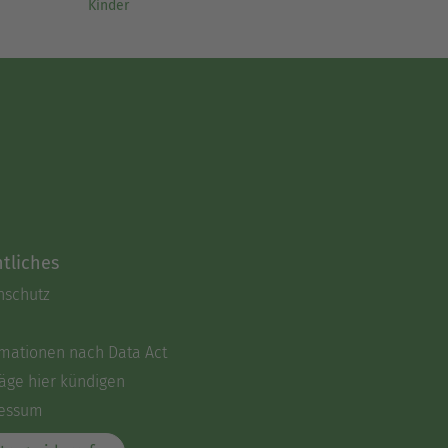
Kinder
tliches
nschutz
rmationen nach Data Act
äge hier kündigen
essum