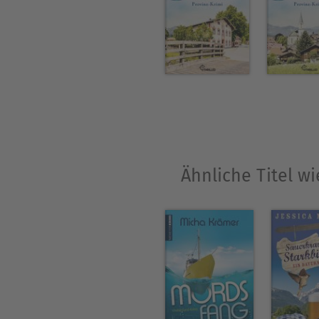
Über Johann Simons
Johann Simons
ist ein deut
diesem Pseudonym lebt er s
Ähnliche Titel 