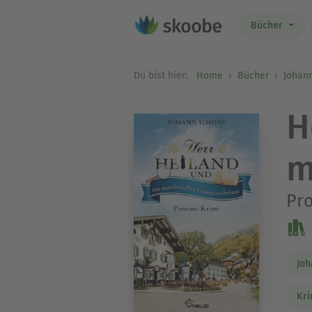
Bücher
Du bist hier:
Home
Bücher
Johan
H
m
Pro
Joh
Kri