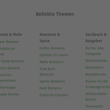
Beliebte Themen
mane & Mehr
Romance &
Sachbuch &
Spice
Ratgeber
ere Romane
Gothic Romance
Bücher über
inistische
Fotografie
her
Enemies to Lovers
Reiseberichte
l-Good-Romane
Mafia Romance
Reiseführer
ency Romane
Slow Burn
Romance
Bastelbücher
orische
besromane
Sports Romance
Bücher für die
Schwangerscha
iliensagas
Dark Romance
Achtsamkeits-
topie Bücher
Erotische Literatur
Bücher
Thermomix