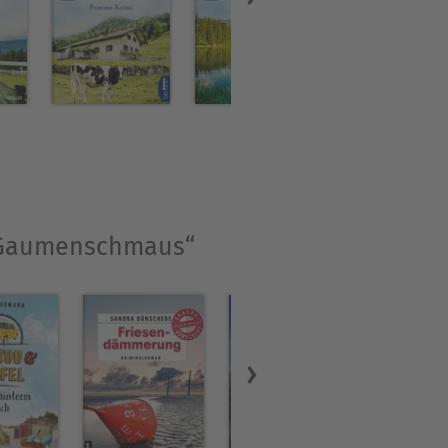
 Namen verfasst hat. Unter
ntem Schmunzelhumor aus.
r Gaumenschmaus“