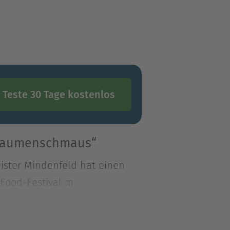
Teste 30 Tage kostenlos
 Gaumenschmaus“
eister Mindenfeld hat einen
-Food-Festival m
eister Mindenfeld hat einen
Food-Festival mit exotischer