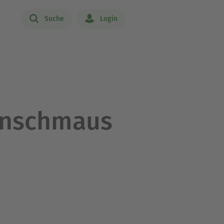
Suche
Login
enschmaus