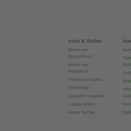
Krimi & Thriller
Ro
Krimis aus
Que
Deutschland
Fem
Krimis aus
Büc
Frankreich
Fee
Historische Krimis
Reg
Politthriller
Hist
Romantic Suspense
Lie
Lustige Krimis
Fam
Horror Bücher
Dys