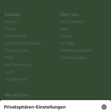
Kunden
Über uns
Bücher
Über Skoobe
Preise
Jobs
Skoobe App
Presse
Geschenkgutscheine
Verlage
Code einlösen
Partnerprogramm
Hilfe
Firmenkunden
Barrierefreiheit
Login
Skoobe liest
Rechtliches
Datenschutz
AGB