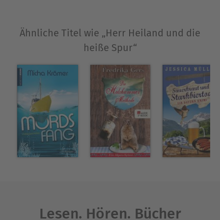
Unter diesem Pseudonym lebt er seine Vorliebe
für gemütliche Krimis mit charmantem
Schmunzelhumor aus.
Ähnliche Titel wie „Herr Heiland und die
heiße Spur“
Ausblenden
Lesen. Hören. Bücher