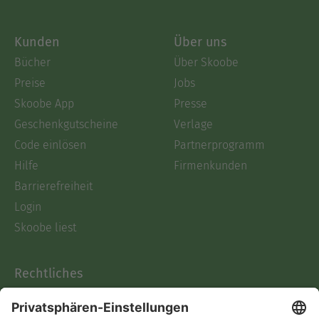
Kunden
Über uns
Bücher
Über Skoobe
Preise
Jobs
Skoobe App
Presse
Geschenkgutscheine
Verlage
Code einlösen
Partnerprogramm
Hilfe
Firmenkunden
Barrierefreiheit
Login
Skoobe liest
Rechtliches
Datenschutz
AGB