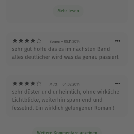
nach. Das Schicksal einiger Jugendlicher in
Mehr lesen
der Apokalypse fügt sich zu einem Ganzen.
Ich warte auf den zweiten Teil!
Benen
– 08.11.2014
sehr gut hoffe das es im nächsten Band
alles deutlicher wird was da genau passiert
Mutti
– 04.02.2014
sehr düster und unheimlich, ohne wirkliche
Lichtblicke, weiterhin spannend und
fesselnd. Ein wirklich gelungener Roman !
Weitere Kommentare anzeigen