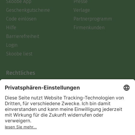
Skoobe App
Presse
Geschenkgutscheine
Verlage
Code einlösen
Partnerprogramm
Hilfe
Firmenkunden
Barrierefreiheit
Login
Skoobe liest
Rechtliches
Datenschutz
AGB
Informationen nach Data
Act
Verträge hier kündigen
Impressum