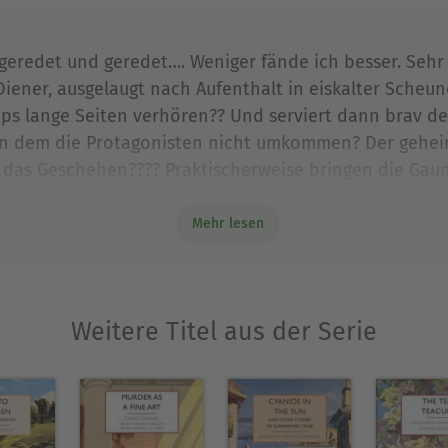
Ausblenden
 geredet und geredet…. Weniger fände ich besser. Sehr
 Diener, ausgelaugt nach Aufenthalt in eiskalter Sche
laps lange Seiten verhören?? Und serviert dann brav 
 in dem die Protagonisten nicht umkommen? Der geheim
t das Geschehen???? Praktischerweise bringen die Gaun
 eine reiche Erbin oder eine kleine Schauspielerin o
 Unsinn auf einmal! Also nach zwei Büchern reicht diese
Mehr lesen
s der Zeit des 1. Weltkriegs in der Versenkung versch
Weitere Titel aus der Serie