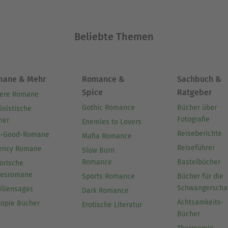
Beliebte Themen
mane & Mehr
Romance &
Sachbuch &
Spice
Ratgeber
ere Romane
Gothic Romance
Bücher über
inistische
Fotografie
her
Enemies to Lovers
Reiseberichte
l-Good-Romane
Mafia Romance
Reiseführer
ency Romane
Slow Burn
Romance
Bastelbücher
orische
besromane
Sports Romance
Bücher für die
Schwangerscha
iliensagas
Dark Romance
Achtsamkeits-
topie Bücher
Erotische Literatur
Bücher