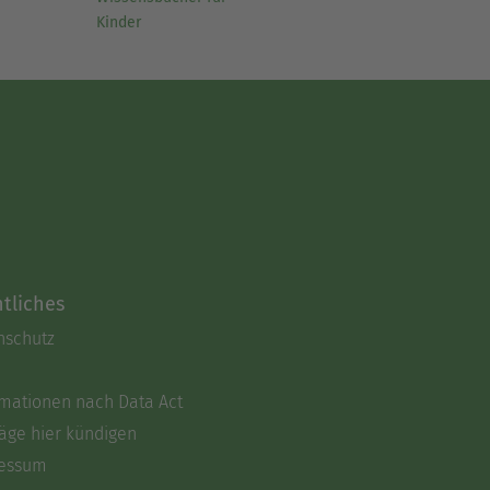
Kinder
tliches
nschutz
rmationen nach Data Act
äge hier kündigen
essum