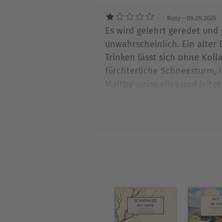
Rosy
– 09.09.2025
Es wird gelehrt geredet und
unwahrscheinlich. Ein alter
Trinken lässt sich ohne Kol
fürchterliche Schneesturm,
Maltby weiss alles und leite
Frauen sind wunderschön und
weiter und so fort….. So viel
sind der und seine Bücher au