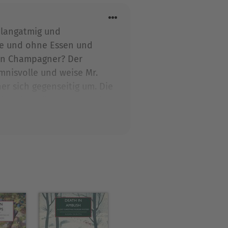
 langatmig und
une und ohne Essen und
den Champagner? Der
nisvolle und weise Mr.
er sich gegenseitig um. Die
der eine böse Hexe. Und so
r Schriftsteller. Zu Recht
wunden.