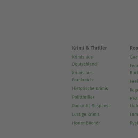
Krimi & Thriller
Ro
Krimis aus
Que
Deutschland
Fem
Krimis aus
Büc
Frankreich
Fee
Historische Krimis
Reg
Politthriller
Hist
Romantic Suspense
Lie
Lustige Krimis
Fam
Horror Bücher
Dys