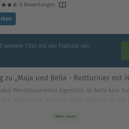
6 Bewertungen
rken
 weitere Titel mit der Flatrate von
.
 zu „Maja und Bella - Reitturnier mit 
den Pferdebuchreihe! Eigentlich ist Bella kein Tu
ihre Reitlehrerin, sich nur dabei gedacht, sie mit 
den Pferdebuchreihe! Eigentlich ist Bella kein Tu
Mehr lesen
ihre Reitlehrerin, sich nur dabei gedacht, sie mit 
 sich vor allen Teilnehmern zu blamieren. Mit de