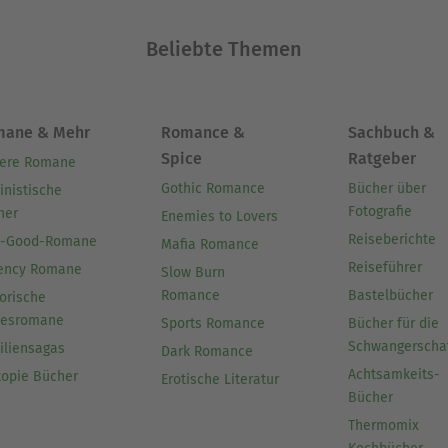
Beliebte Themen
mane & Mehr
Romance &
Sachbuch &
Spice
Ratgeber
ere Romane
Gothic Romance
Bücher über
inistische
Fotografie
her
Enemies to Lovers
Reiseberichte
l-Good-Romane
Mafia Romance
Reiseführer
ency Romane
Slow Burn
Romance
Bastelbücher
orische
besromane
Sports Romance
Bücher für die
Schwangerscha
iliensagas
Dark Romance
Achtsamkeits-
topie Bücher
Erotische Literatur
Bücher
Thermomix