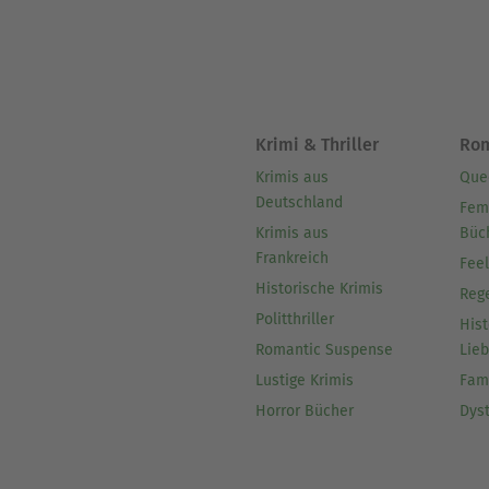
Krimi & Thriller
Ro
Krimis aus
Que
Deutschland
Fem
Krimis aus
Büc
Frankreich
Fee
Historische Krimis
Reg
Politthriller
Hist
Romantic Suspense
Lie
Lustige Krimis
Fam
Horror Bücher
Dys