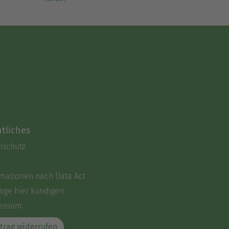
tliches
nschutz
rmationen nach Data Act
äge hier kündigen
essum
trag widerrufen