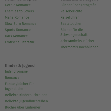
und Leser in die Welt des antiken Roms entführt:
Gothic Romance
Bücher über Fotografie
»Tod und Spiele«, »Eines jeden Kreuz«, »Wisse,
Enemies to Lovers
Reiseberichte
dass du sterblich bist« und »Gewinne der Götter
Mafia Romance
Reiseführer
Gunst«.
Slow Burn Romance
Bastelbücher
Sports Romance
Bücher für die
Ausblenden
Schwangerschaft
Dark Romance
Achtsamkeits-Bücher
Erotische Literatur
Thermomix Kochbücher
Kinder & Jugend
Jugendromane
Romance
Fantasybücher für
Jugendliche
Beliebte Kinderbuchreihen
Beliebte Jugendbuchreihen
Bücher über Einhörner