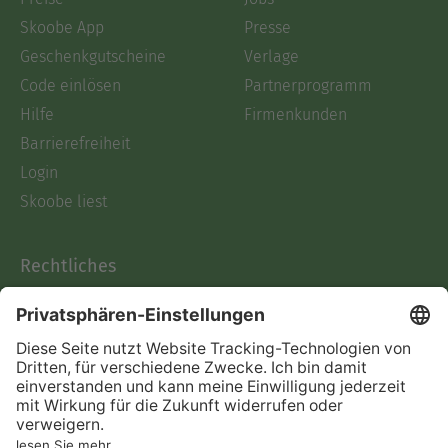
Skoobe App
Presse
Geschenkgutscheine
Verlage
Code einlösen
Partnerprogramm
Hilfe
Firmenkunden
Barrierefreiheit
Login
Skoobe liest
Rechtliches
Datenschutz
AGB
Informationen nach Data
Act
Verträge hier kündigen
Impressum